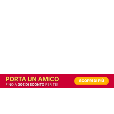
In alternativa, prova la versione digitale!
|
Abbonati
Contribuisci a mantenere questo sito gratuito
Riusciamo a fornire informazione gratuita grazie alla pubblicità erogata dai nostri
partner.
Accettando i consensi richiesti permetti ai nostri partner di creare un'esperienza