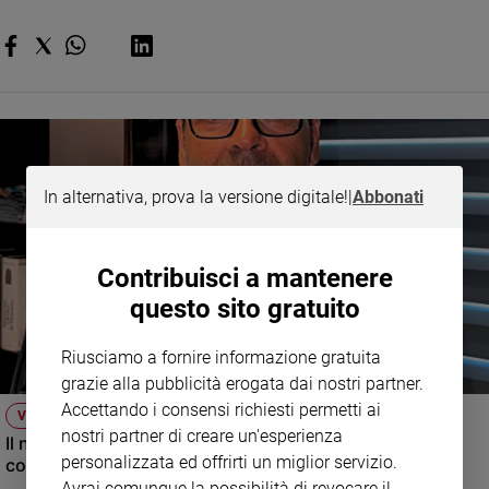
e
giovani
Adolescenza
Bioetica
Vai
In alternativa, prova la versione digitale!
|
Abbonati
Riflessioni
Contribuisci a mantenere
questo sito gratuito
Foto
Riusciamo a fornire informazione gratuita
Video
grazie alla pubblicità erogata dai nostri partner.
Accettando i consensi richiesti permetti ai
VIDEO
Podcast
nostri partner di creare un'esperienza
Il nuovo numero di Famiglia Cristiana raccontato dal
personalizzata ed offrirti un miglior servizio.
condirettore.
Privacy
Avrai comunque la possibilità di revocare il