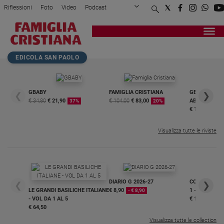
Riflessioni
Foto
Video
Podcast
Privacy Policy
Chi siamo
Contatti
Pubblicità
Attualità
Registrati
Redazione
Italia
Home page
>
Chiesa
>
Problemi di salute, il P...
EDICOLA SAN PAOLO
Cronaca
Politica
Mondo
GBABY
FAMIGLIA CRISTIANA
GBABY DIGITA
❮
❯
€ 34,80
€ 21,90
€ 104,00
€ 83,00
ABBONAMEN
37%
20%
Economia
€ 16,99
Legalità
e
Visualizza tutte le riviste
giustizia
Sport
Interviste
DIARIO G 2026-27
COLLANA ARS
❮
❯
Papa
LE GRANDI BASILICHE ITALIANE
€ 8,90
1 - 2
- € 8,90
- VOL DA 1 AL 5
€ 18,50
Papa
€ 64,50
Visualizza tutte le collection