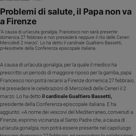
Ambiente
Problemi di salute, il Papa non va
e
Creato
a Firenze
Volontariato
"A causa di un'acuta gonalgia, Francesco non sarà presente
Diritti
domenica 27 febbraio e non presiederà neppure il rito delle Ceneri
Aziende
Mercoledì 2 marzo". Lo ha detto il cardinale Gualtiero Bassetti,
di
pr4esidnete della Conferenza episcopale italiana.
valore
Caso
A causa di un’acuta gonalgia, per la quale il medico ha
della
prescritto un periodo di maggiore riposo per la gamba, papa
settimana
Francesco non potrà recarsi a Firenze domenica 27 febbraio,
Migranti
né presiedere le celebrazioni di Mercoledì delle Ceneri il 2
Diversità
marzo Lo ha detto
il cardinale Gualtiero Bassetti,
e
inclusione
presidente della Conferenza episcopale italiana. E ha
Costume
aggiunto: «A nome dei vescovi del Mediterraneo, convenuti a
Firenze, esprimo vicinanza al Santo Padre che, a causa di
Cultura
un’acuta gonalgia, non potrà essere presente nel capoluogo
e
spettacoli
toscano domenica 27 febbraio, né presiedere le celebrazioni