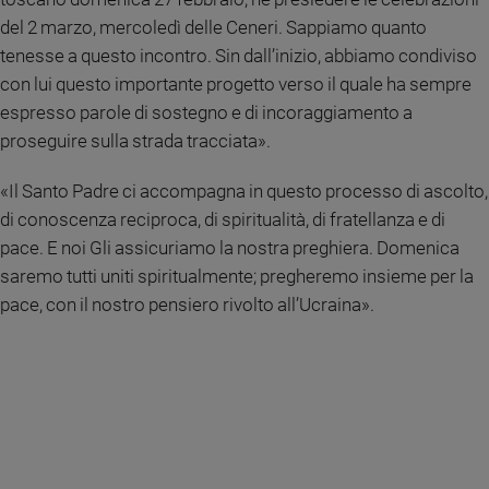
del 2 marzo, mercoledì delle Ceneri. Sappiamo quanto
Sanremo
2026
tenesse a questo incontro. Sin dall’inizio, abbiamo condiviso
Cinema,
con lui questo importante progetto verso il quale ha sempre
Tv
espresso parole di sostegno e di incoraggiamento a
e
proseguire sulla strada tracciata».
streaming
Libri
«Il Santo Padre ci accompagna in questo processo di ascolto,
Musica
di conoscenza reciproca, di spiritualità, di fratellanza e di
Arte
pace. E noi Gli assicuriamo la nostra preghiera. Domenica
saremo tutti uniti spiritualmente; pregheremo insieme per la
Famiglia
ed
pace, con il nostro pensiero rivolto all’Ucraina».
educazione
Genitori
e
figli
Nonni
Coppia
Scuola