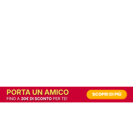
In alternativa, prova la versione digitale!
|
Abbonati
Contribuisci a mantenere questo sito gratuito
Riusciamo a fornire informazione gratuita grazie alla pubblicità erogata dai nostri
partner.
Accettando i consensi richiesti permetti ai nostri partner di creare un'esperienza