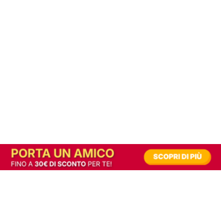
In alternativa, prova la versione digitale!
|
Abbonati
Contribuisci a mantenere questo sito gratuito
Riusciamo a fornire informazione gratuita grazie alla pubblicità erogata dai nostri
partner.
Accettando i consensi richiesti permetti ai nostri partner di creare un'esperienza