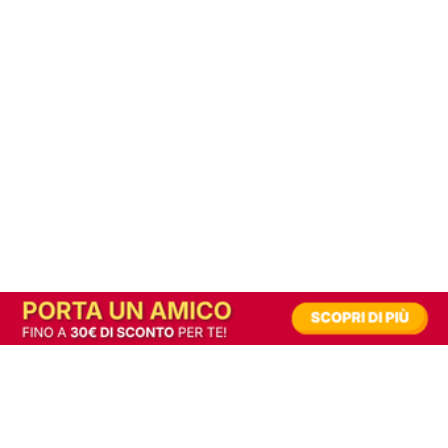
In alternativa, prova la versione digitale!
|
Abbonati
Contribuisci a mantenere questo sito gratuito
Riusciamo a fornire informazione gratuita grazie alla pubblicità erogata dai nostri
partner.
Accettando i consensi richiesti permetti ai nostri partner di creare un'esperienza