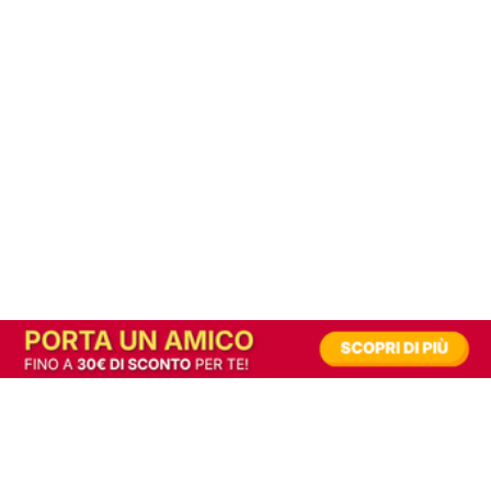
In alternativa, prova la versione digitale!
|
Abbonati
Contribuisci a mantenere questo sito gratuito
Riusciamo a fornire informazione gratuita grazie alla pubblicità erogata dai nostri
partner.
Accettando i consensi richiesti permetti ai nostri partner di creare un'esperienza