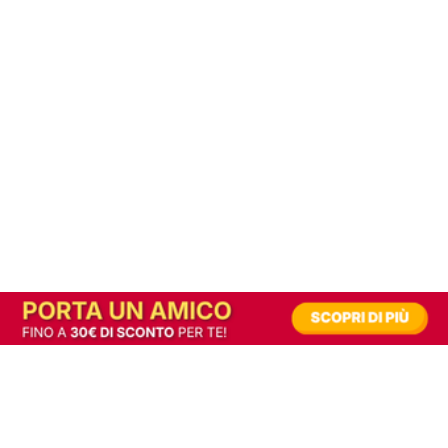
In alternativa, prova la versione digitale!
|
Abbonati
Contribuisci a mantenere questo sito gratuito
Riusciamo a fornire informazione gratuita grazie alla pubblicità erogata dai nostri
partner.
Accettando i consensi richiesti permetti ai nostri partner di creare un'esperienza