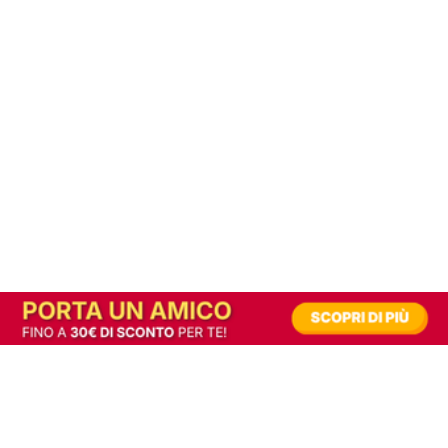
In alternativa, prova la versione digitale!
|
Abbonati
Contribuisci a mantenere questo sito gratuito
Riusciamo a fornire informazione gratuita grazie alla pubblicità erogata dai nostri
partner.
Accettando i consensi richiesti permetti ai nostri partner di creare un'esperienza