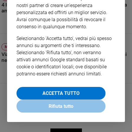
4 luglio: Trump celebra (e autocelebra) 250 anni di storia
nostri partner di creare un'esperienza
e
americana
giovani
personalizzata ed offrirti un miglior servizio.
Avrai comunque la possibilità di revocare il
Adolescenza
consenso in qualunque momento.
Bioetica
Selezionando 'Accetta tutto', vedrai più spesso
annunci su argomenti che ti interessano.
MONDO
Vai
Selezionando 'Rifiuta tutto', non verranno
Viaggi e imprevisti. Così la Farnesina protegge gli italiani
attivati annunci Google standard basati su
nel mondo
cookie o identificatori locali; ove disponibile
Riflessioni
potranno essere richiesti annunci limitati.
Foto
ACCETTA TUTTO
Video
Rifiuta tutto
Podcast
Privacy