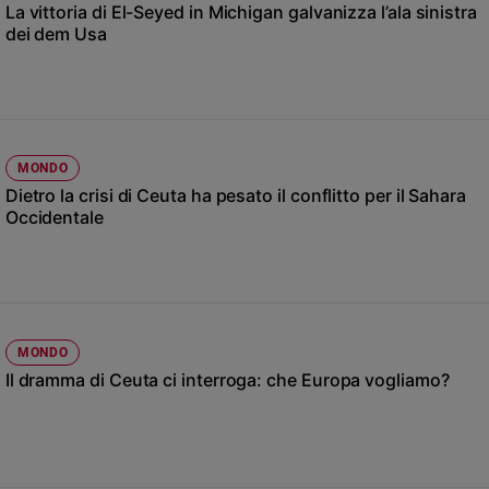
Chiesa
La vittoria di El-Seyed in Michigan galvanizza l’ala sinistra
dei dem Usa
Chiesa
Fede
e
spiritualità
Santi
MONDO
Devozione
Dietro la crisi di Ceuta ha pesato il conflitto per il Sahara
e
Occidentale
fede
Parola
del
giorno
Santo
MONDO
del
Il dramma di Ceuta ci interroga: che Europa vogliamo?
giorno
Società
e
valori