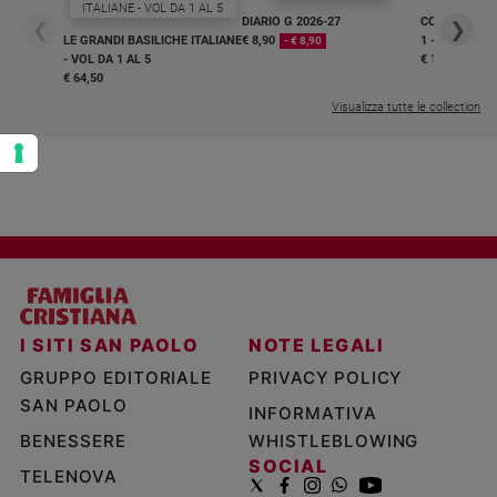
DIARIO G 2026-27
COLLANA ARS
❮
❯
LE GRANDI BASILICHE ITALIANE
€ 8,90
1 - 2
- € 8,90
- VOL DA 1 AL 5
€ 18,50
€ 64,50
Visualizza tutte le collection
I SITI SAN PAOLO
NOTE LEGALI
GRUPPO EDITORIALE
PRIVACY POLICY
SAN PAOLO
INFORMATIVA
BENESSERE
WHISTLEBLOWING
SOCIAL
TELENOVA