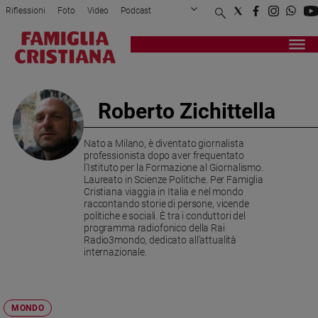
Riflessioni
Foto
Video
Podcast
Privacy Policy
Chi siamo
Contatti
Pubblicità
Attualità
Registrati
Redazione
Italia
Cronaca
Roberto Zichittella
Politica
Mondo
Nato a Milano, è diventato giornalista
Economia
professionista dopo aver frequentato
Legalità
l'Istituto per la Formazione al Giornalismo.
Laureato in Scienze Politiche. Per Famiglia
e
Cristiana viaggia in Italia e nel mondo
giustizia
raccontando storie di persone, vicende
Sport
politiche e sociali. È tra i conduttori del
programma radiofonico della Rai
Interviste
Radio3mondo, dedicato all'attualità
internazionale.
Papa
Papa
MONDO