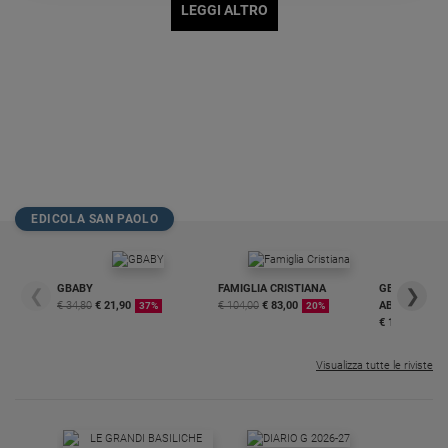
LEGGI ALTRO
Policy
Chi
siamo
Contatti
Pubblicità
EDICOLA SAN PAOLO
Registrati
GBABY
FAMIGLIA CRISTIANA
GBABY DIGITA
❮
❯
Redazione
€ 34,80
€ 21,90
€ 104,00
€ 83,00
ABBONAMEN
37%
20%
€ 16,99
Social
Visualizza tutte le riviste