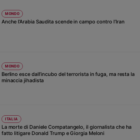
Ambiente
e
MONDO
Creato
Anche l’Arabia Saudita scende in campo contro l’Iran
Volontariato
Diritti
Aziende
di
valore
Caso
MONDO
della
Berlino esce dall’incubo del terrorista in fuga, ma resta la
settimana
minaccia jihadista
Migranti
Diversità
e
inclusione
Costume
ITALIA
La morte di Daniele Compatangelo, il giornalista che ha
Cultura
e
fatto litigare Donald Trump e Giorgia Meloni
spettacoli