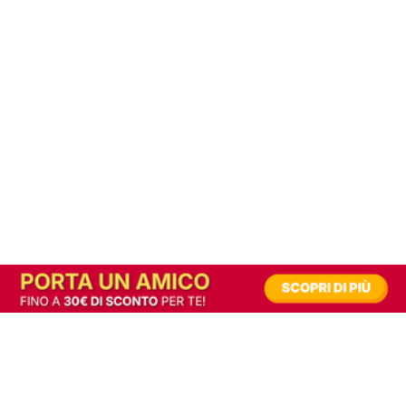
In alternativa, prova la versione digitale!
|
Abbonati
Contribuisci a mantenere questo sito gratuito
Riusciamo a fornire informazione gratuita grazie alla pubblicità erogata dai nostri
partner.
Accettando i consensi richiesti permetti ai nostri partner di creare un'esperienza