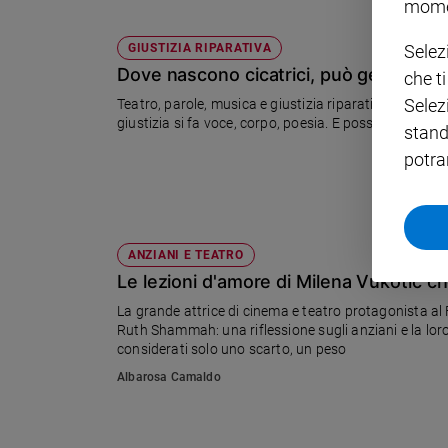
mome
Policy
Selez
GIUSTIZIA RIPARATIVA
Dove nascono cicatrici, può germogliar
che t
Chi
Selez
Teatro, parole, musica e giustizia riparativa: a Pont
siamo
giustizia si fa voce, corpo, poesia. E possibilità. Al ce
stand
potra
Contatti
Pubblicità
ANZIANI E TEATRO
Registrati
Le lezioni d'amore di Milena Vukotic ch
La grande attrice di cinema e teatro protagonista al 
Redazione
Ruth Shammah: una riflessione sugli anziani e la loro vi
considerati solo uno scarto, un peso
Social
Albarosa Camaldo