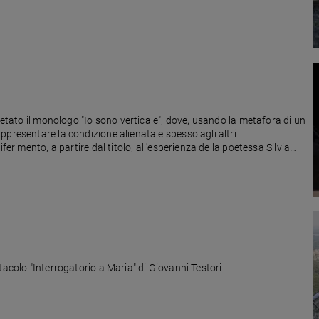
retato il monologo "Io sono verticale", dove, usando la metafora di un
ppresentare la condizione alienata e spesso agli altri
ferimento, a partire dal titolo, all'esperienza della poetessa Silvia
Tra sacro e Sacro Monte (Vartese) lo spettacolo "Interrogatorio a Maria" di Giovanni Testori