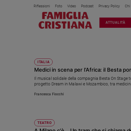
Riflessioni
Foto
Video
Podcast
Privacy Policy
Chi
Attualità
ATTUALITÀ
Italia
Cronaca
Politica
TEATRO
Mondo
Economia
ITALIA
Medici in scena per l’Africa: il Besta p
Legalità
e
Il musical solidale della compagnia Besta On Stage tor
giustizia
progetto Dream in Malawi e Mozambico, tra medicina,
Sport
Francesca Fiocchi
Interviste
Papa
Papa
TEATRO
A Milano c'è... Un tram che si chiama d