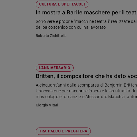
CULTURA E SPETTACOLI
In mostra a Bari le maschere per il teat
Sono vere e proprie "macchine teatrali" realizzate da
del palcoscenico con cui ha lavorato
Roberto Zichittella
L'ANNIVERSARIO
Britten, il compositore che ha dato vo
A cinquant’anni dalla scomparsa di Benjamin Britten, 
Un’occasione per riscoprire l’opera e la spiritualità 
musicologo e romanziere Alessandro Macchia, autore
influenza del pensiero cristiano nella sua musica
Giorgio Vitali
TRA PALCO E PREGHIERA