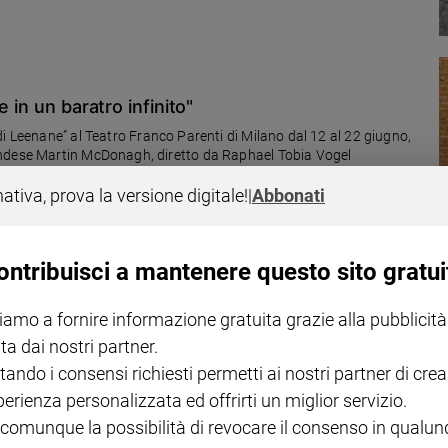
 in un baratro infinito"
lano dal 12 al 22 giugno,
tore angloirlandese Martin McDonagh, diretto da Raphael Tobia Vogel
nativa, prova la versione digitale!
|
Abbonati
ontribuisci a mantenere questo sito gratui
re tutti gli spettatori e farsi comunità
iamo a fornire informazione gratuita grazie alla pubblicità
ta dai nostri partner.
lano: tredici produzioni, otto coproduzioni, quattro prime assolute e
" iniziative per giovani, spettatori con disabilità, con spettacoli
tando i consensi richiesti permetti ai nostri partner di crea
perienza personalizzata ed offrirti un miglior servizio.
 comunque la possibilità di revocare il consenso in qualu