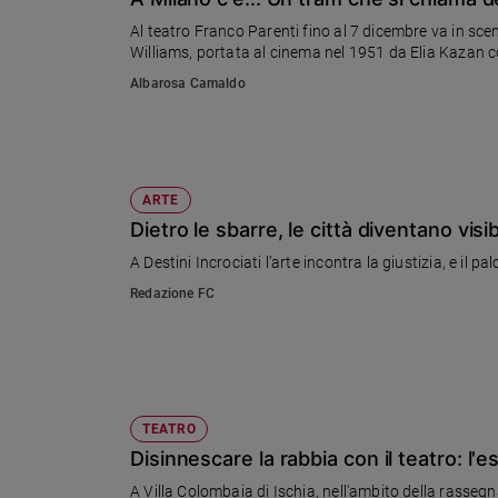
Chiesa
Al teatro Franco Parenti fino al 7 dicembre va in 
Chiesa
Williams, portata al cinema nel 1951 da Elia Kazan c
Albarosa Camaldo
Fede
e
spiritualità
Santi
Devozione
ARTE
e
Dietro le sbarre, le città diventano visibi
fede
A Destini Incrociati l’arte incontra la giustizia, e il 
Parola
del
Redazione FC
giorno
Santo
del
giorno
TEATRO
Società
Disinnescare la rabbia con il teatro: l'
e
valori
A Villa Colombaia di Ischia, nell'ambito della rasse