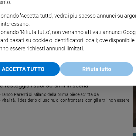
nto.
ionando 'Accetta tutto', vedrai più spesso annunci su arg
e bellezza
i interessano.
ionando 'Rifiuta tutto', non verranno attivati annunci Goog
remoli torna Curae Festival. A Pontremoli, per una settimana, la
ntro, il lavoro con i ragazzi degli Istituti Penali per i Minorenni
ard basati su cookie o identificatori locali; ove disponibile
nno essere richiesti annunci limitati.
ACCETTA TUTTO
Rifiuta tutto
e festeggia i suoi 90 anni in scena
Franco Parenti di Milano della prima pièce scritta da
talità, il desiderio di uscire, di confrontarsi con gli altri, non essere