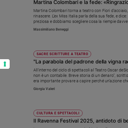
Martina Colombari e la fede: «Ringrazi
Martina Colombari torna a teatro con Fiori d’acciaio,
rinascere. L’ex Miss Italia parla della sua fede, e di
preziosa e dobbiamo scegliere cosa la riempie davve
Massimiliano Beneggi
SACRE SCRITTURE A TEATRO
"La parabola del padrone della vigna 
All'interno del ciclo di spettacoli al Teatro Oscar deSi
non è un contabile. Breve storia di un denaro", scritto dalla cantautrice Letizia Cesarini, in arte Maria Antonietta: «Per 
era importante provare a capire perché un’azione che
senso diverso, forse persino più alto»
Giorgia Valeri
CULTURA E SPETTACOLI
Il Ravenna Festival 2025, antidoto di be