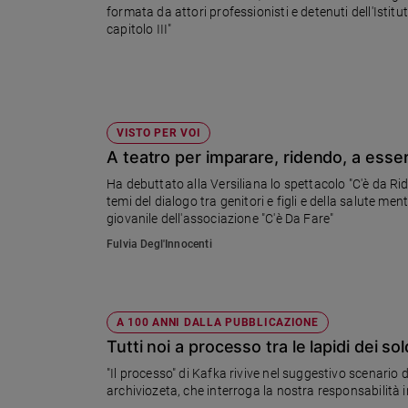
formata da attori professionisti e detenuti dell'Isti
Ambiente
capitolo III"
e
Creato
Volontariato
Diritti
Aziende
VISTO PER VOI
di
A teatro per imparare, ridendo, a esser
valore
Ha debuttato alla Versiliana lo spettacolo "C'è da Ride
Caso
temi del dialogo tra genitori e figli e della salute men
della
giovanile dell'associazione "C'è Da Fare"
settimana
Fulvia Degl'Innocenti
Migranti
Diversità
e
inclusione
A 100 ANNI DALLA PUBBLICAZIONE
Costume
Tutti noi a processo tra le lapidi dei sol
Cultura
"Il processo" di Kafka rivive nel suggestivo scenario d
e
archiviozeta, che interroga la nostra responsabilità i
spettacoli