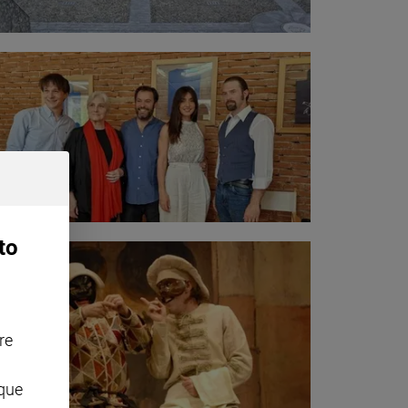
to
re
nque