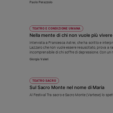
Paolo Perazzolo
Sanremo
2026
Cinema,
Tv
TEATRO E CONDIZIONE UMANA
e
Nella mente di chi non vuole più vivere
streaming
Libri
Intervista a Francesca Astrei, che ha scritto e interp
Lazzaro che non vuole essere resuscitato, prova a ra
Musica
incomprensibile di chi soffre di depressione. Con un ri
Arte
Plath
Giorgia Valeri
Famiglia
ed
educazione
TEATRO SACRO
Genitori
Sul Sacro Monte nel nome di Maria
e
figli
Al Festival 
Nonni
Coppia
Scuola