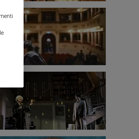
omenti
le