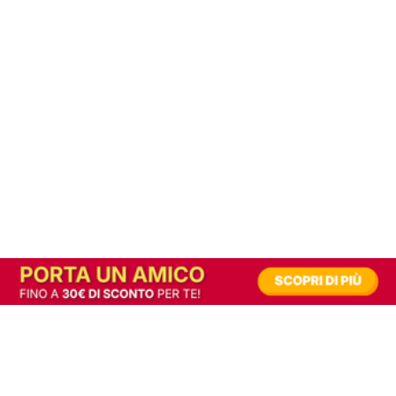
In alternativa, prova la versione digitale!
|
Abbonati
Contribuisci a mantenere questo sito gratuito
Riusciamo a fornire informazione gratuita grazie alla pubblicità erogata dai nostri
partner.
Accettando i consensi richiesti permetti ai nostri partner di creare un'esperienza