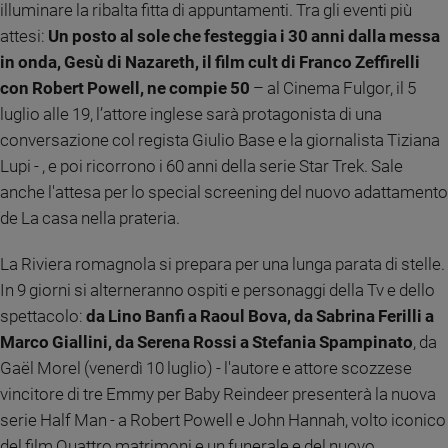
illuminare la ribalta fitta di appuntamenti. Tra gli eventi più
Sanremo
attesi:
Un posto al sole che festeggia i 30 anni dalla messa
2026
in onda, Gesù di Nazareth, il film cult di Franco Zeffirelli
Cinema,
con Robert Powell, ne compie 50
– al Cinema Fulgor, il 5
Tv
luglio alle 19, l’attore inglese sarà protagonista di una
e
streaming
conversazione col regista Giulio Base e la giornalista Tiziana
Libri
Lupi - , e poi ricorrono i 60 anni della serie Star Trek. Sale
Musica
anche l'attesa per lo special screening del nuovo adattamento
Arte
de La casa nella prateria.
Famiglia
La Riviera romagnola si prepara per una lunga parata di stelle.
ed
In 9 giorni si alterneranno ospiti e personaggi della Tv e dello
educazione
spettacolo:
da Lino Banfi a Raoul Bova, da Sabrina Ferilli a
Genitori
Marco Giallini, da Serena Rossi a Stefania Spampinato
, da
e
Gaël Morel (venerdì 10 luglio) - l'autore e attore scozzese
figli
vincitore di tre Emmy per Baby Reindeer presenterà la nuova
Nonni
serie Half Man - a Robert Powell e John Hannah, volto iconico
Coppia
del film Quattro matrimoni e un funerale e del nuovo
Scuola