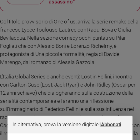
assassino"
Col titolo provvisorio di One of us, arriva la serie remake della
francese Lycée Toulouse-Lautrec con Raoul Bova e Giulia
Bevilacqua. Nella sezione comedy occhi puntati su Pilar
Fogliati che con Alessio Boni e Lorenzo Richelmy, è
protagonista di Una piccola formalità, regia di Davide
Marengo, dal romanzo di Alessia Gazzola.
L’Italia Global Series è anche eventi: Lost in Fellini, incontro
con Carlton Cuse (Lost, Jack Ryan) e John Ridley (Oscar per
12 anni schiavo) che dialogheranno sulla costruzione della
serialità contemporanea e faranno una riflessione
sull'immaginario di Federico Fellini e sulla sua influenza nel
racconto seriale contemporaneo e in particolare su Lost.
In alternativa, prova la versione digitale!
|
Abbonati
Cagnàz: Rimini in Crime sarà una conversazione speciale con
il regista Alessandro Roia per raccontare la lavorazione della