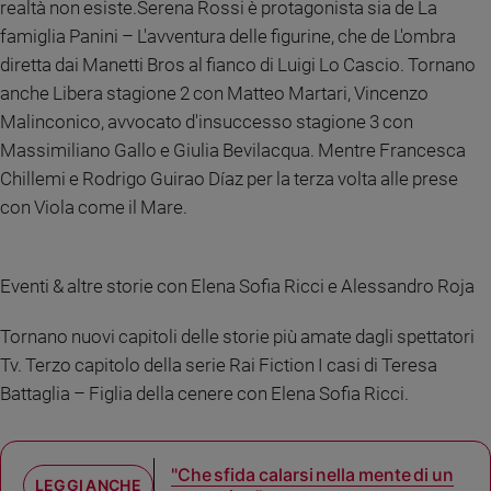
realtà non esiste.Serena Rossi è protagonista sia de La
Policy
famiglia Panini – L'avventura delle figurine, che de L'ombra
diretta dai Manetti Bros al fianco di Luigi Lo Cascio. Tornano
Chi
anche Libera stagione 2 con Matteo Martari, Vincenzo
siamo
Malinconico, avvocato d'insuccesso stagione 3 con
Massimiliano Gallo e Giulia Bevilacqua. Mentre Francesca
Contatti
Chillemi e Rodrigo Guirao Díaz per la terza volta alle prese
con Viola come il Mare.
Pubblicità
Registrati
Eventi & altre storie con Elena Sofia Ricci e Alessandro Roja
Tornano nuovi capitoli delle storie più amate dagli spettatori
Redazione
Tv. Terzo capitolo della serie Rai Fiction I casi di Teresa
Battaglia – Figlia della cenere con Elena Sofia Ricci.
Social
"Che sfida calarsi nella mente di un