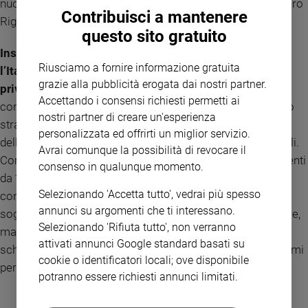
nuova serie targata Rai, ideata da Carlo Lucarelli e Giampiero
Contribuisci a mantenere
Rigosi, ambientata nello stesso territorio del Festival.
questo sito gratuito
Insomma, con oltre 160 titoli da 34 Paesi del mondo,
Riusciamo a fornire informazione gratuita
l’Italian Global Series si propone come un osservatorio
grazie alla pubblicità erogata dai nostri partner.
privilegiato sulla serialità internazionale
, un luogo di
Accettando i consensi richiesti permetti ai
confronto tra autori, produttori e talenti, e un appuntamento
nostri partner di creare un'esperienza
strategico nel calendario estivo europeo, in quel momento
personalizzata ed offrirti un miglior servizio.
dell’anno in cui le grandi serie si preparano ai lanci autunnali.
Avrai comunque la possibilità di revocare il
Con la selezione ufficiale che comprende 21 serie provenienti
consenso in qualunque momento.
da 15 Paesi, la Riviera romagnola si conferma territorio di
Selezionando 'Accetta tutto', vedrai più spesso
confine tra immaginazione e realtà, industria audiovisiva e
annunci su argomenti che ti interessano.
sogno collettivo. Rimini e Riccione non solo località di mare,
Selezionando 'Rifiuta tutto', non verranno
ma anche città affacciate sull'Adriatico, dove sul grande
attivati annunci Google standard basati su
schermo si incontrano storie e misteri, personaggi ed enigmi
cookie o identificatori locali; ove disponibile
per emozionare, far riflettere e sognare il pubblico.
potranno essere richiesti annunci limitati.