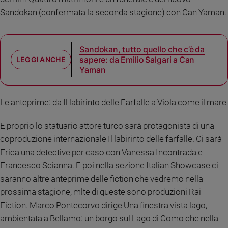
e
Sandokan (confermata la seconda stagione) con Can Yaman.
giovani
Adolescenza
Bioetica
Sandokan, tutto quello che c’è da
sapere: da Emilio Salgari a Can
Yaman
Vai
Le anteprime: da Il labirinto delle Farfalle a Viola come il mare
Riflessioni
E proprio lo statuario attore turco sarà protagonista di una
coproduzione internazionale Il labirinto delle farfalle. Ci sarà
Foto
Erica una detective per caso con Vanessa Incontrada e
Francesco Scianna. E poi nella sezione Italian Showcase ci
Video
saranno altre anteprime delle fiction che vedremo nella
prossima stagione, mlte di queste sono produzioni Rai
Podcast
Fiction. Marco Pontecorvo dirige Una finestra vista lago,
ambientata a Bellamo: un borgo sul Lago di Como che nella
Privacy