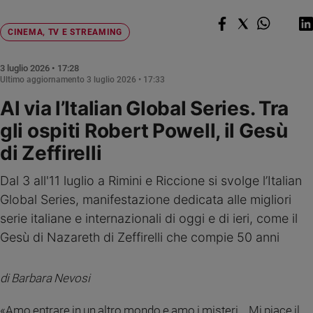
Chiesa
Chiesa
CINEMA, TV E STREAMING
Fede
e
3 luglio 2026 • 17:28
spiritualità
Ultimo aggiornamento
3 luglio 2026 • 17:33
Al via l’Italian Global Series. Tra
Santi
Devozione
gli ospiti Robert Powell, il Gesù
e
di Zeffirelli
fede
Parola
Dal 3 all'11 luglio a Rimini e Riccione si svolge l’Italian
del
giorno
Global Series, manifestazione dedicata alle migliori
Santo
serie italiane e internazionali di oggi e di ieri, come il
del
Gesù di Nazareth di Zeffirelli che compie 50 anni
giorno
Società
di Barbara Nevosi
e
valori
«Amo entrare in un altro mondo e amo i misteri... Mi piace il