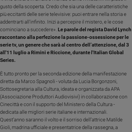
Ambiente
gusto della scoperta. Credo che sia una delle caratteristiche
e
più eccitanti delle serie televisive: puoi entrare nella storia e
Creato
addentrarti all'infinito. Inizi a percepire il mistero, e le cose
Volontariato
cominciano a succedere».
Le parole del regista David Lynch
Diritti
raccontano alla perfezione la passione-ossessione per le
Aziende
serie tv, un genere che sarà al centro dell’attenzione, dal 3
di
valore
all'11 luglio a Rimini e Riccione, durante l'Italian Global
Caso
Series.
della
settimana
È tutto pronto per la seconda edizione della manifestazione
Migranti
diretta da Marco Spagnoli - voluta da Lucia Borgonzoni,
Diversità
Sottosegretaria alla Cultura, ideata e organizzata da APA
e
(Associazione Produttori Audiovisivi) in collaborazione con
inclusione
Cinecittà e con il supporto del Ministero della Cultura -
Costume
dedicata alle migliori serie italiane e internazionali.
Quest’anno saranno il volto e il sorriso dell’attrice Matilde
Cultura
e
Gioli, madrina ufficiale e presentatrice della rassegna, a
spettacoli