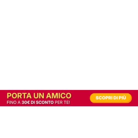
In alternativa, prova la versione digitale!
|
Abbonati
Contribuisci a mantenere questo sito gratuito
Riusciamo a fornire informazione gratuita grazie alla pubblicità erogata dai nostri
partner.
Accettando i consensi richiesti permetti ai nostri partner di creare un'esperienza