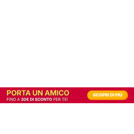
In alternativa, prova la versione digitale!
|
Abbonati
Contribuisci a mantenere questo sito gratuito
Riusciamo a fornire informazione gratuita grazie alla pubblicità erogata dai nostri
partner.
Accettando i consensi richiesti permetti ai nostri partner di creare un'esperienza