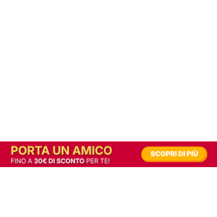
In alternativa, prova la versione digitale!
|
Abbonati
Contribuisci a mantenere questo sito gratuito
Riusciamo a fornire informazione gratuita grazie alla pubblicità erogata dai nostri
partner.
Accettando i consensi richiesti permetti ai nostri partner di creare un'esperienza