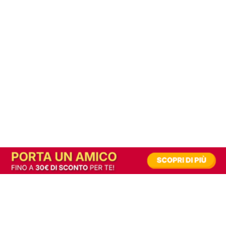
In alternativa, prova la versione digitale!
|
Abbonati
Contribuisci a mantenere questo sito gratuito
Riusciamo a fornire informazione gratuita grazie alla pubblicità erogata dai nostri
partner.
Accettando i consensi richiesti permetti ai nostri partner di creare un'esperienza