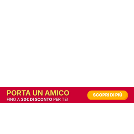
In alternativa, prova la versione digitale!
|
Abbonati
Contribuisci a mantenere questo sito gratuito
Riusciamo a fornire informazione gratuita grazie alla pubblicità erogata dai nostri
partner.
Accettando i consensi richiesti permetti ai nostri partner di creare un'esperienza