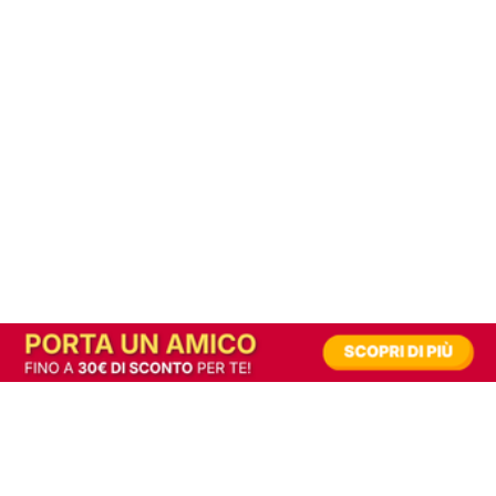
In alternativa, prova la versione digitale!
|
Abbonati
Contribuisci a mantenere questo sito gratuito
Riusciamo a fornire informazione gratuita grazie alla pubblicità erogata dai nostri
partner.
Accettando i consensi richiesti permetti ai nostri partner di creare un'esperienza