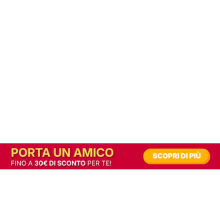
In alternativa, prova la versione digitale!
|
Abbonati
Contribuisci a mantenere questo sito gratuito
Riusciamo a fornire informazione gratuita grazie alla pubblicità erogata dai nostri
partner.
Accettando i consensi richiesti permetti ai nostri partner di creare un'esperienza