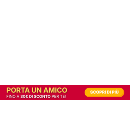
In alternativa, prova la versione digitale!
|
Abbonati
Contribuisci a mantenere questo sito gratuito
Riusciamo a fornire informazione gratuita grazie alla pubblicità erogata dai nostri
partner.
Accettando i consensi richiesti permetti ai nostri partner di creare un'esperienza