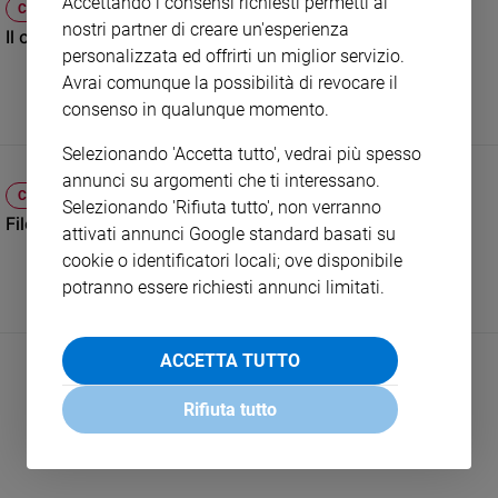
Accettando i consensi richiesti permetti ai
CRONACA
e
nostri partner di creare un'esperienza
Il caldo, killer silenzioso dei lavoratori
giovani
personalizzata ed offrirti un miglior servizio.
Adolescenza
Avrai comunque la possibilità di revocare il
Bioetica
consenso in qualunque momento.
Selezionando 'Accetta tutto', vedrai più spesso
annunci su argomenti che ti interessano.
Vai
CINEMA, TV E STREAMING
Selezionando 'Rifiuta tutto', non verranno
Filomena e i mostri dell’acido che continuano a colpire
attivati annunci Google standard basati su
cookie o identificatori locali; ove disponibile
Riflessioni
potranno essere richiesti annunci limitati.
Foto
ACCETTA TUTTO
Video
Rifiuta tutto
Podcast
Privacy