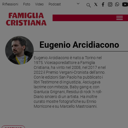
Riflessioni
Foto
Video
Podcast
Privacy Policy
Chi siamo
Contatti
Pubblicità
Attualità
Registrati
Redazione
Italia
Cronaca
Eugenio Arcidiacono
Politica
Mondo
Eugenio Arcidiacono è nato a Torino nel
Economia
1975. Vicecaporedattore a Famiglia
Legalità
Cristiana, ha vinto nel 2008, nel 2017 e nel
2022 il Premio Vergani-Cronista dell'anno.
e
Con le edizioni San Paolo ha pubblicato i
giustizia
libri Testimone di ingiustizia, Asciugava
Sport
lacrime con mitezza, Baby gang e, con
Gianluca Grignani, Residui di rock 'n roll-
Interviste
Diario sincero di un artista. Ha inoltre
curato mostre fotografiche su Ennio
Papa
Morricone e su Marcello Mastroianni.
Papa