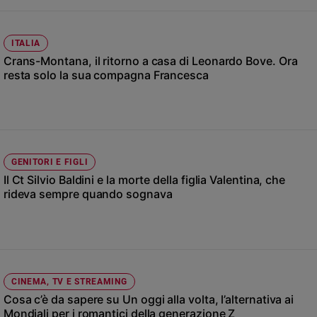
Ambiente
e
Creato
ITALIA
Volontariato
Crans-Montana, il ritorno a casa di Leonardo Bove. Ora
resta solo la sua compagna Francesca
Diritti
Aziende
di
valore
Caso
della
GENITORI E FIGLI
settimana
Il Ct Silvio Baldini e la morte della figlia Valentina, che
Migranti
rideva sempre quando sognava
Diversità
e
inclusione
Costume
CINEMA, TV E STREAMING
Cultura
Cosa c’è da sapere su Un oggi alla volta, l’alternativa ai
e
spettacoli
Mondiali per i romantici della generazione Z