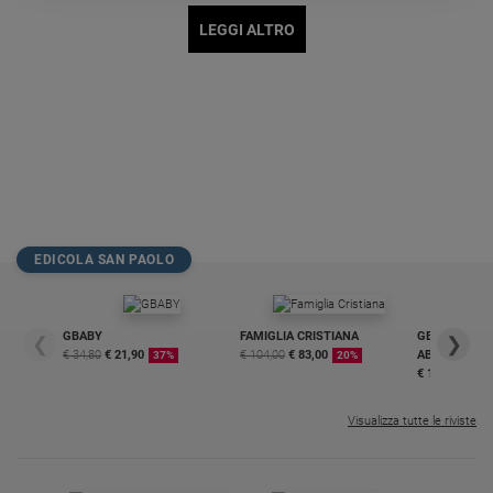
Policy
LEGGI ALTRO
Chi
siamo
Contatti
Pubblicità
EDICOLA SAN PAOLO
Registrati
Redazione
GBABY
FAMIGLIA CRISTIANA
GBABY DIGITA
❮
❯
€ 34,80
€ 21,90
€ 104,00
€ 83,00
ABBONAMEN
37%
20%
€ 16,99
Social
Visualizza tutte le riviste