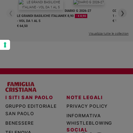
DIARIO G 2026-27
COLLANA ARS
❮
❯
LE GRANDI BASILICHE ITALIANE
€ 8,90
1 - 2
- € 8,90
- VOL DA 1 AL 5
€ 18,50
€ 64,50
Visualizza tutte le collection
I SITI SAN PAOLO
NOTE LEGALI
GRUPPO EDITORIALE
PRIVACY POLICY
SAN PAOLO
INFORMATIVA
BENESSERE
WHISTLEBLOWING
SOCIAL
TELENOVA