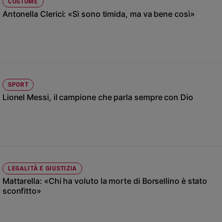
Chiesa
COSTUME
Antonella Clerici: «Sì sono timida, ma va bene così»
Chiesa
Fede
e
spiritualità
Santi
Devozione
SPORT
e
Lionel Messi, il campione che parla sempre con Dio
fede
Parola
del
giorno
Santo
del
LEGALITÀ E GIUSTIZIA
giorno
Mattarella: «Chi ha voluto la morte di Borsellino è stato
sconfitto»
Società
e
valori