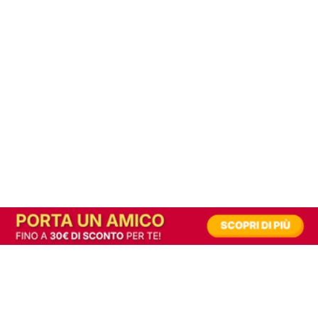
In alternativa, prova la versione digitale!
|
Abbonati
Contribuisci a mantenere questo sito gratuito
Riusciamo a fornire informazione gratuita grazie alla pubblicità erogata dai nostri
partner.
Accettando i consensi richiesti permetti ai nostri partner di creare un'esperienza