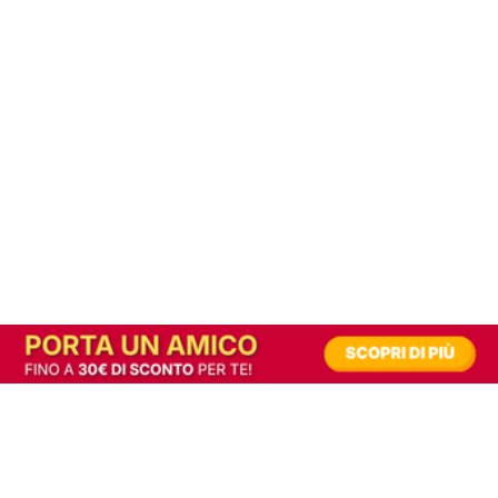
In alternativa, prova la versione digitale!
|
Abbonati
Contribuisci a mantenere questo sito gratuito
Riusciamo a fornire informazione gratuita grazie alla pubblicità erogata dai nostri
partner.
Accettando i consensi richiesti permetti ai nostri partner di creare un'esperienza