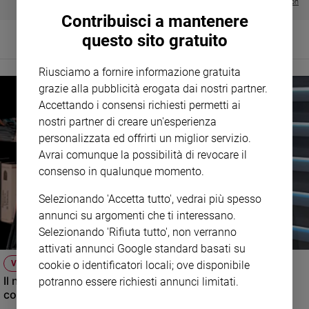
Visualizza tutte le collection
Policy
Contribuisci a mantenere
questo sito gratuito
Chi
Riusciamo a fornire informazione gratuita
siamo
grazie alla pubblicità erogata dai nostri partner.
Accettando i consensi richiesti permetti ai
Contatti
nostri partner di creare un'esperienza
personalizzata ed offrirti un miglior servizio.
Pubblicità
Avrai comunque la possibilità di revocare il
consenso in qualunque momento.
Registrati
Selezionando 'Accetta tutto', vedrai più spesso
Redazione
annunci su argomenti che ti interessano.
Selezionando 'Rifiuta tutto', non verranno
attivati annunci Google standard basati su
Social
cookie o identificatori locali; ove disponibile
VIDEO
Il nuovo numero di Famiglia Cristiana raccontato dal
potranno essere richiesti annunci limitati.
condirettore.