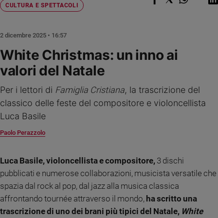
Chiesa
CULTURA E SPETTACOLI
Chiesa
2 dicembre 2025 • 16:57
Fede
e
White Christmas: un inno ai
spiritualità
valori del Natale
Santi
Devozione
Per i lettori di
Famiglia Cristiana
, la trascrizione del
e
classico delle feste del compositore e violoncellista
fede
Luca Basile
Parola
del
Paolo Perazzolo
giorno
Santo
Luca Basile, violoncellista e compositore,
3 dischi
del
giorno
pubblicati e numerose collaborazioni, musicista versatile che
spazia dal rock al pop, dal jazz alla musica classica
Società
affrontando tournée attraverso il mondo,
ha scritto una
e
valori
trascrizione di uno dei brani più tipici del Natale,
White