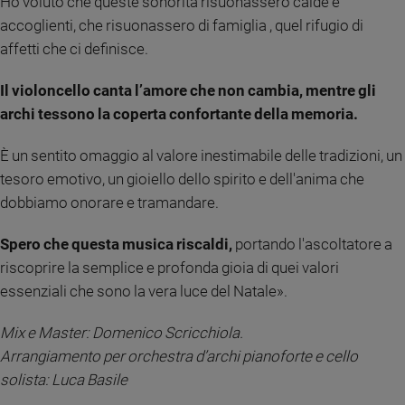
Ho voluto che queste sonorità risuonassero calde e
Sanremo
accoglienti, che risuonassero di famiglia , quel rifugio di
2026
affetti che ci definisce.
Cinema,
Tv
Il violoncello canta l’amore che non cambia, mentre gli
e
archi tessono la coperta confortante della memoria.
streaming
Libri
È un sentito omaggio al valore inestimabile delle tradizioni, un
Musica
tesoro emotivo, un gioiello dello spirito e dell'anima che
Arte
dobbiamo onorare e tramandare.
Famiglia
Spero che questa musica riscaldi,
portando l'ascoltatore a
ed
educazione
riscoprire la semplice e profonda gioia di quei valori
essenziali che sono la vera luce del Natale».
Genitori
e
Mix e Master: Domenico Scricchiola.
figli
Arrangiamento per orchestra d’archi pianoforte e cello
Nonni
solista: Luca Basile
Coppia
Scuola