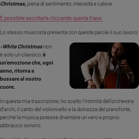
Christmas
,
piena di sentimento, intensità e calore.
Ambiente
e
Creato
È possibile ascoltarla cliccando questa frase.
Volontariato
Lo stesso musicista presenta con queste parole il suo lavoro:
Diritti
Aziende
«
White Christmas
non
di
è solo un classico;
è
valore
un’emozione che, ogni
Caso
della
anno, ritorna a
settimana
bussare al nostro
Migranti
cuore.
Diversità
e
In questa mia trascrizione, ho scelto l'intimità dell'orchestra
inclusione
d’archi, il canto del violoncello e la dolcezza del pianoforte,
Costume
perché la musica potesse diventare un vero e proprio
abbraccio sonoro.
Cultura
e
spettacoli