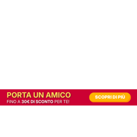
In alternativa, prova la versione digitale!
|
Abbonati
Contribuisci a mantenere questo sito gratuito
Riusciamo a fornire informazione gratuita grazie alla pubblicità erogata dai nostri
partner.
Accettando i consensi richiesti permetti ai nostri partner di creare un'esperienza