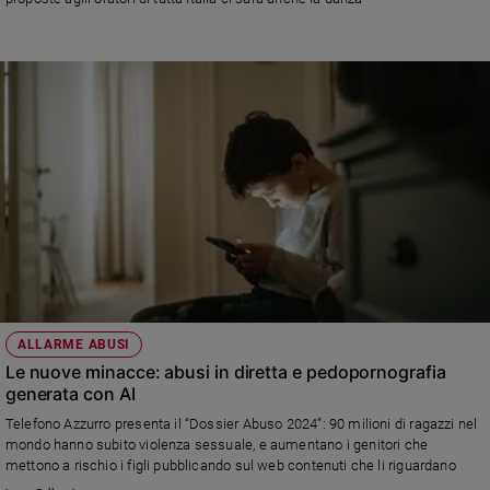
Sanremo
2026
Cinema,
Tv
e
streaming
Libri
Musica
Arte
Famiglia
ed
educazione
ALLARME ABUSI
Genitori
Le nuove minacce: abusi in diretta e pedopornografia
e
generata con AI
figli
Telefono Azzurro presenta il “Dossier Abuso 2024”: 90 milioni di ragazzi nel
Nonni
mondo hanno subito violenza sessuale, e aumentano i genitori che
Coppia
mettono a rischio i figli pubblicando sul web contenuti che li riguardano
Scuola