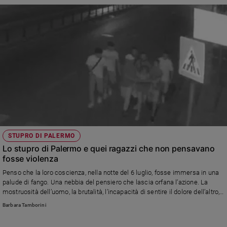
STUPRO DI PALERMO
Lo stupro di Palermo e quei ragazzi che non pensavano
fosse violenza
Penso che la loro coscienza, nella notte del 6 luglio, fosse immersa in una
palude di fango. Una nebbia del pensiero che lascia orfana l’azione. La
mostruosità dell’uomo, la brutalità, l’incapacità di sentire il dolore dell’altro,
che la ragazza ha visto da vicino, genereranno in lei un danno a breve e a
Barbara Tamborini
lungo termine (di Barbara Tamborini)