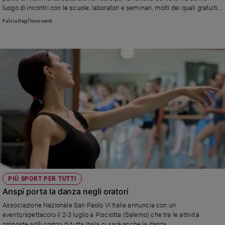
Ambiente
luogo di incontri con le scuole, laboratori e seminari, molti dei quali gratuiti.
e
Icwa, Associazione italiana degli scrittori per ragazzi, chiede
Fulvia Degl'Innocenti
all'amministrazione comunale di scongiurare questa grande perdita per la
Creato
cultura
Volontariato
Diritti
Aziende
di
valore
Caso
della
settimana
Migranti
Diversità
e
inclusione
PIÙ SPORT PER TUTTI
Costume
Anspi porta la danza negli oratori
Cultura
Associazione Nazionale San Paolo VI Italia annuncia con un
e
evento/spettacolo il 2-3 luglio a Pisciotta (Salerno) che tra le attività
spettacoli
proposte aglli oratori di tutta Italia ci sarà anche la danza