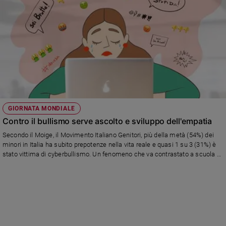
GIORNATA MONDIALE
Contro il bullismo serve ascolto e sviluppo dell'empatia
Secondo il Moige, il Movimento Italiano Genitori, più della metà (54%) dei
minori in Italia ha subito prepotenze nella vita reale e quasi 1 su 3 (31%) è
stato vittima di cyberbullismo. Un fenomeno che va contrastato a scuola e
in famiglia, con attenzione ai segnali di disagio e favorendo lo sviluppo di
relazioni sane tra i ragazzi. I consigli della psicoterapeuta Valeria Fiorenza
Perris