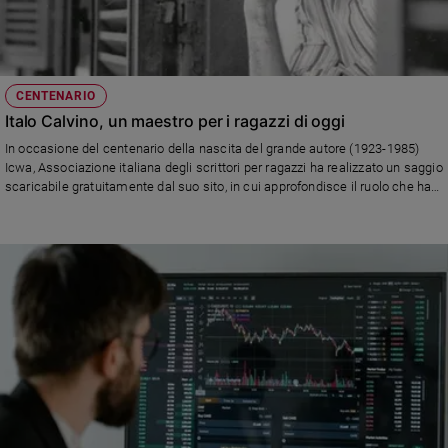
CENTENARIO
Italo Calvino, un maestro per i ragazzi di oggi
In occasione del centenario della nascita del grande autore (1923-1985)
Icwa, Associazione italiana degli scrittori per ragazzi ha realizzato un saggio
scaricabile gratuitamente dal suo sito, in cui approfondisce il ruolo che ha
avuto nei libri per l'infanzia e nella riscoperta delle fiabe, e la sua attualità
ancora oggi nelle scuole per appassionare i giovani alla lettura