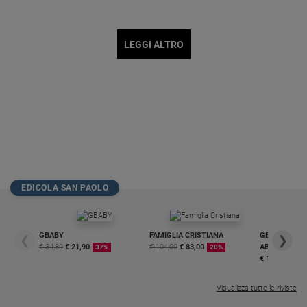
LEGGI ALTRO
EDICOLA SAN PAOLO
GBABY
FAMIGLIA CRISTIANA
GBABY DIGITA
❮
❯
€ 34,80
€ 21,90
€ 104,00
€ 83,00
ABBONAMEN
37%
20%
€ 16,99
Visualizza tutte le riviste