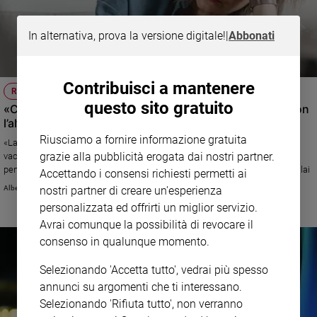
In alternativa, prova la versione digitale!
|
Abbonati
Contribuisci a mantenere
RELAZIONI
questo sito gratuito
«Come aiuto i miei tre figli ad avere un rapporto sano con
l’altro sesso?»
Riusciamo a fornire informazione gratuita
«La storia di Giulia Cecchettin mi è entrata dentro il cuore. In queste
grazie alla pubblicità erogata dai nostri partner.
vacanze di Natale io osservavo i miei tre figli, quasi adolescenti, e poi
pensavo a lei, facendomi mille domande» Leggi la risposta di Alberto Pellai
Accettando i consensi richiesti permetti ai
Alberto Pellai
nostri partner di creare un'esperienza
personalizzata ed offrirti un miglior servizio.
Avrai comunque la possibilità di revocare il
consenso in qualunque momento.
Selezionando 'Accetta tutto', vedrai più spesso
annunci su argomenti che ti interessano.
Selezionando 'Rifiuta tutto', non verranno