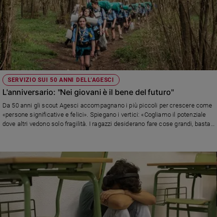
SERVIZIO SUI 50 ANNI DELL’AGESCI
L'anniversario: "Nei giovani è il bene del futuro"
Da 50 anni gli scout Agesci accompagnano i più piccoli per crescere come
«persone significative e felici». Spiegano i vertici: «Cogliamo il potenziale
dove altri vedono solo fragilità. I ragazzi desiderano fare cose grandi, basta
accendere la miccia»