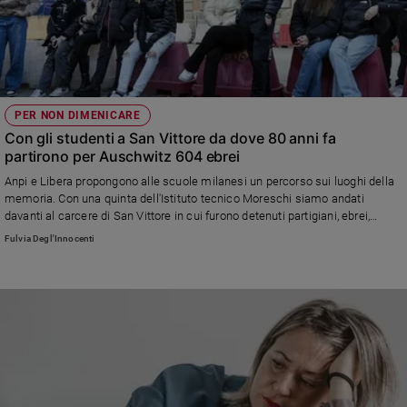
PER NON DIMENICARE
Con gli studenti a San Vittore da dove 80 anni fa
partirono per Auschwitz 604 ebrei
Anpi e Libera propongono alle scuole milanesi un percorso sui luoghi della
memoria. Con una quinta dell'Istituto tecnico Moreschi siamo andati
davanti al carcere di San Vittore in cui furono detenuti partigiani, ebrei,
operai che scioperavano, dissidenti poltici. Tra questi anche Liliana Segre
Fulvia Degl'Innocenti
che il 31 gennaio 1944 faceva parte del convoglio diretto ad Auschwitz. Una
lapide e due pietre di inciampo davanti all'ingresso ricordano quel momento
buio della nostra storia