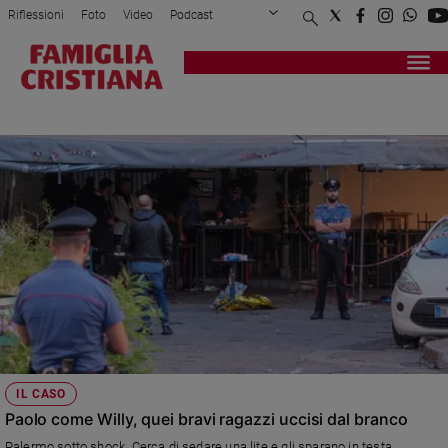
Riflessioni
Foto
Video
Podcast
Privacy Policy
Chi siamo
Contatti
Pubblicità
Attualità
Registrati
Redazione
Italia
RAGAZZI
Cronaca
Politica
Mondo
Economia
Legalità
e
giustizia
Sport
Interviste
Papa
IL CASO
Papa
Paolo come Willy, quei bravi ragazzi uccisi dal branco
Palermo sotto shock. Cerca di sedare una lite e gli sparano in testa