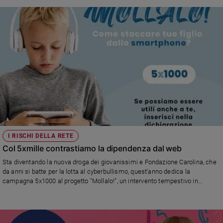
I RISCHI DELLA RETE
Col 5xmille contrastiamo la dipendenza dal web
Sta diventando la nuova droga dei giovanissimi e Fondazione Carolina, che
da anni si batte per la lotta al cyberbullismo, quest'anno dedica la
campagna 5x1000 al progetto "Mollalo!", un intervento tempestivo in
soccorso di tutti quei bambini e ragazzi che, inconsapevolmente, cadono
nella morsa del web