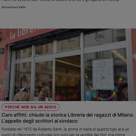
Chiesa
Annachiara Valle
Chiesa
Fede
e
spiritualità
Santi
Devozione
e
fede
Parola
del
giorno
Santo
del
giorno
PERCHÉ NON SIA UN ADDIO
Caro affitti: chiude la storica Libreria dei ragazzi di Milano.
Società
L'appello degli scrittori al sindaco
e
Fondata nel 1972 da Roberto Denti, la prima in Italia di questo tipo, era un
valori
punto di riferimento culturale non solo per la vendita dei libri, ma come