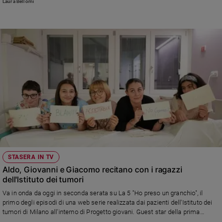
Laura Bellomi
e
giovani
Adolescenza
Bioetica
Vai
Riflessioni
Foto
STASERA IN TV
Video
Aldo, Giovanni e Giacomo recitano con i ragazzi
dell'Istituto dei tumori
Podcast
Va in onda da oggi in seconda serata su La 5 "Ho preso un granchio", il
primo degli episodi di una web serie realizzata dai pazienti dell'Istituto dei
tumori di Milano all'interno di Progetto giovani. Guest star della prima
Privacy
puntata Aldo, Giovanni e Giacomo