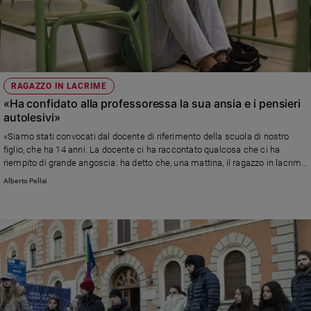
RAGAZZO IN LACRIME
«Ha confidato alla professoressa la sua ansia e i pensieri
autolesivi»
«Siamo stati convocati dal docente di riferimento della scuola di nostro
figlio, che ha 14 anni. La docente ci ha raccontato qualcosa che ci ha
riempito di grande angoscia: ha detto che, una mattina, il ragazzo in lacrime
le ha rivelato di sentirsi molto confuso e pieno di ansia» Leggi la riposta
Alberto Pellai
Alberto Pellai