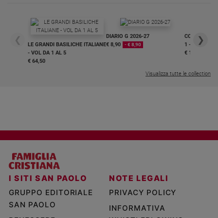
DIARIO G 2026-27
COLLANA ARS
❮
❯
LE GRANDI BASILICHE ITALIANE
€ 8,90
1 - 2
- € 8,90
- VOL DA 1 AL 5
€ 18,50
€ 64,50
Visualizza tutte le collection
I SITI SAN PAOLO
NOTE LEGALI
GRUPPO EDITORIALE
PRIVACY POLICY
SAN PAOLO
INFORMATIVA