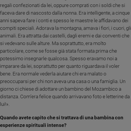
regali confezionati da lei, oppure comprati con i soldi che si
faceva dare di nascosto dalla nonna. Era intelligente, a cinque
anni sapeva fare i conti e spesso le maestre le affidavano dei
compiti speciali. Adorava la montagna, amava i fiori, i cuori, gli
animali. Era attratta dai castelli, dagli eremi e dai conventi che
si vedevano sulle alture. Ma soprattutto, era molto
particolare, come se fosse già stata formata prima che
potessimo insegnarle qualcosa. Spesso eravamo noi a
imparare da lei, soprattutto per quanto riguardava il voler
bene. Era normale vederla aiutare chi era malato o
preoccuparsi per chi non aveva una casa o una famiglia. Un
giorno ci chiese di adottare un bambino del Mozambico a
distanza. Com’era felice quando arrivavano foto e letterine da
lui!».
Quando avete capito che si trattava di una bambina con
esperienze spirituali intense?