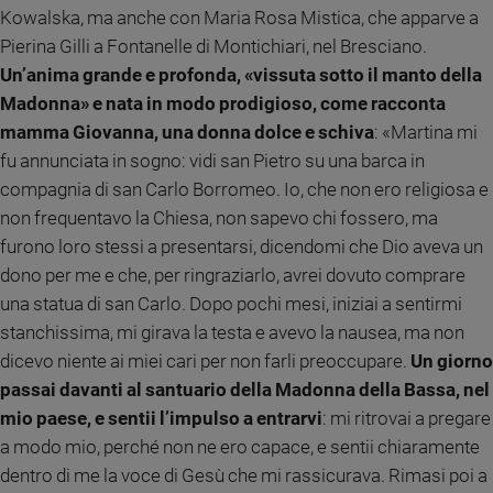
Kowalska, ma anche con Maria Rosa Mistica, che apparve a
e
giovani
Pierina Gilli a Fontanelle di Montichiari, nel Bresciano.
Adolescenza
Un’anima grande e profonda, «vissuta sotto il manto della
Bioetica
Madonna» e nata in modo prodigioso, come racconta
mamma Giovanna, una donna dolce e schiva
: «Martina mi
fu annunciata in sogno: vidi san Pietro su una barca in
Vai
compagnia di san Carlo Borromeo. Io, che non ero religiosa e
non frequentavo la Chiesa, non sapevo chi fossero, ma
furono loro stessi a presentarsi, dicendomi che Dio aveva un
Riflessioni
dono per me e che, per ringraziarlo, avrei dovuto comprare
una statua di san Carlo. Dopo pochi mesi, iniziai a sentirmi
Foto
stanchissima, mi girava la testa e avevo la nausea, ma non
dicevo niente ai miei cari per non farli preoccupare.
Un giorno
Video
passai davanti al santuario della Madonna della Bassa, nel
mio paese, e sentii l’impulso a entrarvi
: mi ritrovai a pregare
Podcast
a modo mio, perché non ne ero capace, e sentii chiaramente
dentro di me la voce di Gesù che mi rassicurava. Rimasi poi a
Privacy