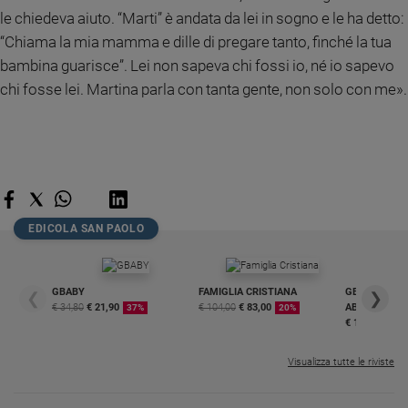
le chiedeva aiuto. “Marti” è andata da lei in sogno e le ha detto:
“Chiama la mia mamma e dille di pregare tanto, finché la tua
bambina guarisce”. Lei non sapeva chi fossi io, né io sapevo
chi fosse lei. Martina parla con tanta gente, non solo con me».
EDICOLA SAN PAOLO
GBABY
FAMIGLIA CRISTIANA
GBABY DIGITA
❮
❯
€ 34,80
€ 21,90
€ 104,00
€ 83,00
ABBONAMEN
37%
20%
€ 16,99
Visualizza tutte le riviste