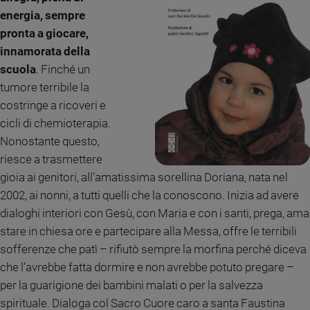
energia, sempre
Sanremo
pronta a giocare,
2026
innamorata della
Cinema,
Tv
scuola
. Finché un
e
tumore terribile la
streaming
costringe a ricoveri e
Libri
cicli di chemioterapia.
Musica
Nonostante questo,
Arte
riesce a trasmettere
gioia ai genitori, all’amatissima sorellina Doriana, nata nel
Famiglia
ed
2002, ai nonni, a tutti quelli che la conoscono. Inizia ad avere
educazione
dialoghi interiori con Gesù, con Maria e con i santi, prega, ama
Genitori
stare in chiesa ore e partecipare alla Messa, offre le terribili
e
sofferenze che patì – rifiutò sempre la morfina perché diceva
figli
che l’avrebbe fatta dormire e non avrebbe potuto pregare –
Nonni
per la guarigione dei bambini malati o per la salvezza
Coppia
spirituale. Dialoga col Sacro Cuore caro a santa Faustina
Scuola