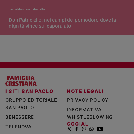
padre Maurizio Patriciello
Don Patriciello: nei campi del pomodoro dove la
dignità vince sul caporalato
I SITI SAN PAOLO
NOTE LEGALI
GRUPPO EDITORIALE
PRIVACY POLICY
SAN PAOLO
INFORMATIVA
BENESSERE
WHISTLEBLOWING
SOCIAL
TELENOVA