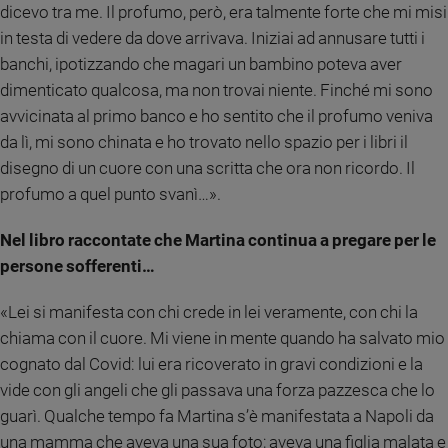
dicevo tra me. Il profumo, però, era talmente forte che mi misi
in testa di vedere da dove arrivava. Iniziai ad annusare tutti i
banchi, ipotizzando che magari un bambino poteva aver
dimenticato qualcosa, ma non trovai niente. Finché mi sono
avvicinata al primo banco e ho sentito che il profumo veniva
da lì, mi sono chinata e ho trovato nello spazio per i libri il
disegno di un cuore con una scritta che ora non ricordo. Il
profumo a quel punto svanì…».
Nel libro raccontate che Martina continua a pregare per le
persone sofferenti…
«Lei si manifesta con chi crede in lei veramente, con chi la
chiama con il cuore. Mi viene in mente quando ha salvato mio
cognato dal Covid: lui era ricoverato in gravi condizioni e la
vide con gli angeli che gli passava una forza pazzesca che lo
guarì. Qualche tempo fa Martina s’è manifestata a Napoli da
una mamma che aveva una sua foto; aveva una figlia malata e