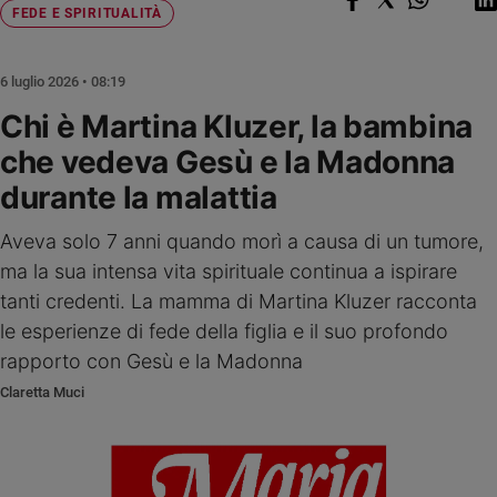
Chiesa
FEDE E SPIRITUALITÀ
Chiesa
6 luglio 2026 • 08:19
Fede
e
Chi è Martina Kluzer, la bambina
spiritualità
che vedeva Gesù e la Madonna
Santi
durante la malattia
Devozione
e
fede
Aveva solo 7 anni quando morì a causa di un tumore,
Parola
ma la sua intensa vita spirituale continua a ispirare
del
tanti credenti. La mamma di Martina Kluzer racconta
giorno
le esperienze di fede della figlia e il suo profondo
Santo
rapporto con Gesù e la Madonna
del
giorno
Claretta Muci
Società
e
valori