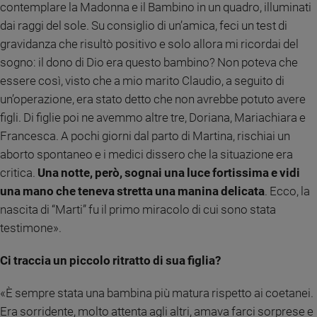
contemplare la Madonna e il Bambino in un quadro, illuminati
Policy
dai raggi del sole. Su consiglio di un’amica, feci un test di
gravidanza che risultò positivo e solo allora mi ricordai del
Chi
sogno: il dono di Dio era questo bambino? Non poteva che
siamo
essere così, visto che a mio marito Claudio, a seguito di
un’operazione, era stato detto che non avrebbe potuto avere
Contatti
figli. Di figlie poi ne avemmo altre tre, Doriana, Mariachiara e
Francesca. A pochi giorni dal parto di Martina, rischiai un
Pubblicità
aborto spontaneo e i medici dissero che la situazione era
critica.
Una notte, però, sognai una luce fortissima e vidi
Registrati
una mano che teneva stretta una manina delicata
. Ecco, la
nascita di “Marti” fu il primo miracolo di cui sono stata
Redazione
testimone».
Social
Ci traccia un piccolo ritratto di sua figlia?
«È sempre stata una bambina più matura rispetto ai coetanei.
Era sorridente, molto attenta agli altri, amava farci sorprese e