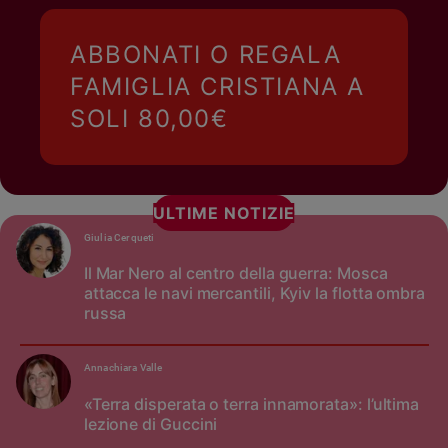
ABBONATI O REGALA
FAMIGLIA CRISTIANA A
SOLI 80,00€
ULTIME NOTIZIE
Giulia Cerqueti
Il Mar Nero al centro della guerra: Mosca
attacca le navi mercantili, Kyiv la flotta ombra
russa
Annachiara Valle
«Terra disperata o terra innamorata»: l’ultima
lezione di Guccini