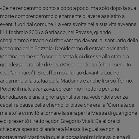
«Ce ne rendemmo conto a poco a poco, ma solo dopo la sua
morte comprendemmo pienamente di avere assistito a
eventi fuori dal comune. La vera svolta nella sua vita avvenne
l’11 febbraio 2006 a Garlasco, nel Pavese, quando
sbagliammo strada e ci ritrovammo davanti al santuario della
Madonna della Bozzola. Decidemmo di entrare a visitarlo.
Martina, come se fosse già stata lì, si diresse alla statua a
grandezza naturale di Gesù Misericordioso (che in seguito
vide “animarsi”). Si soffermò a lungo davanti a Lui. Poi
andammo alla statua della Madonna e anche lì si soffermò.
Poiché il male avanzava, cercammo il rettore per una
benedizione e una signora gentilissima, vedendola senza
capelli a causa della chemio, ci disse che era la “Giornata del
malato” e ci invitò a tornare la sera per la Messa di guarigione
e ci presentò il rettore, don Gregorio Vitali. Da allora ci
chiedeva spesso di andare a Messa lì e guai se non la
portavamo! Martina in quelle occasioni mi diceva, piena di