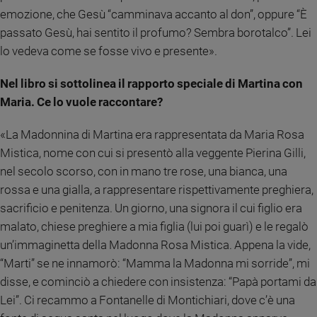
emozione, che Gesù “camminava accanto al don”, oppure “È
passato Gesù, hai sentito il profumo? Sembra borotalco”. Lei
lo vedeva come se fosse vivo e presente».
Nel libro si sottolinea il rapporto speciale di Martina con
Maria. Ce lo vuole raccontare?
«La Madonnina di Martina era rappresentata da Maria Rosa
Mistica, nome con cui si presentò alla veggente Pierina Gilli,
nel secolo scorso, con in mano tre rose, una bianca, una
rossa e una gialla, a rappresentare rispettivamente preghiera,
sacrificio e penitenza. Un giorno, una signora il cui figlio era
malato, chiese preghiere a mia figlia (lui poi guarì) e le regalò
un’immaginetta della Madonna Rosa Mistica. Appena la vide,
“Marti” se ne innamorò: “Mamma la Madonna mi sorride”, mi
disse, e cominciò a chiedere con insistenza: “Papà portami da
Lei”. Ci recammo a Fontanelle di Montichiari, dove c’è una