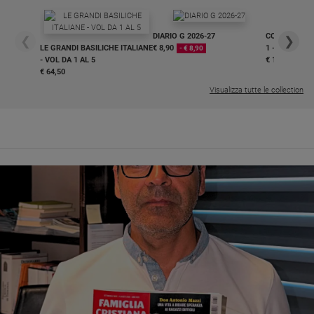
DIARIO G 2026-27
COLLANA ARS
❮
❯
LE GRANDI BASILICHE ITALIANE
€ 8,90
1 - 2
- € 8,90
- VOL DA 1 AL 5
€ 18,50
€ 64,50
Visualizza tutte le collection