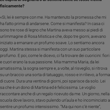
fisicamente?
«Sì, lei è sempre con me. Ha mantenuto la promessa che mi
ha fatto prima di andarsene. Come si manifesta? In casa ci
sono tre rose di legno che Martina aveva messo ai piedi di
un’immagine di Rosa Mistica e che, dopo tre giorni, avevano
iniziato a emanare un profumo soave. Lo sentiamo ancora
oggi. Martina stessa si manifesta con un suo particolare
profumo. E poi, come le dicevo, ci fa trovare dei cuoricini: fiori
e cuori erano la sua passione. Mia mamma Maria, da lei
amatissima, la sogna sempre e, a volte, al risveglio, si ritrova
su un braccio una sorta di tatuaggio, rosso e in rilievo, a forma
di cuore. Dura una ventina di giorni, poi sparisce da solo. Lei
sa che è un dono di Martina ed è felicissima. Le voglio
raccontare anche di un regalo ricevuto da me. Un giorno, nella
scuola dove lavoro, stavo pulendo un’aula e ho incominciato a
sentire un profumo intensissimo. “Ma qui non c’è niente”,