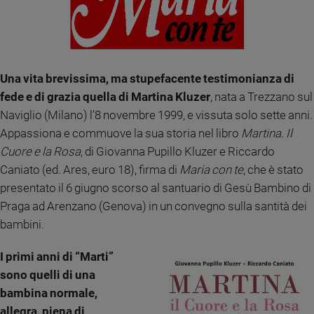
Ambiente
e
Creato
Volontariato
Diritti
Una vita brevissima, ma stupefacente testimonianza di
Aziende
fede e di grazia quella di Martina Kluzer
, nata a Trezzano sul
di
Naviglio (Milano) l’8 novembre 1999, e vissuta solo sette anni.
valore
Appassiona e commuove la sua storia nel libro
Martina. Il
Caso
Cuore e la Rosa
, di Giovanna Pupillo Kluzer e Riccardo
della
Caniato (ed. Ares, euro 18), firma di
Maria con te
, che è stato
settimana
presentato il 6 giugno scorso al santuario di Gesù Bambino di
Migranti
Praga ad Arenzano (Genova) in un convegno sulla santità dei
Diversità
e
bambini.
inclusione
Costume
I primi anni di “Marti”
sono quelli di una
Cultura
bambina normale,
e
spettacoli
allegra, piena di