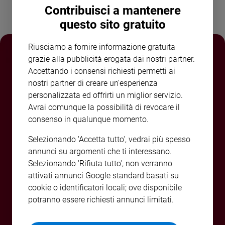
Contribuisci a mantenere
e
giovani
questo sito gratuito
Adolescenza
Bioetica
Riusciamo a fornire informazione gratuita
grazie alla pubblicità erogata dai nostri partner.
Accettando i consensi richiesti permetti ai
nostri partner di creare un'esperienza
Vai
personalizzata ed offrirti un miglior servizio.
Avrai comunque la possibilità di revocare il
consenso in qualunque momento.
Riflessioni
Selezionando 'Accetta tutto', vedrai più spesso
Foto
annunci su argomenti che ti interessano.
Selezionando 'Rifiuta tutto', non verranno
Video
attivati annunci Google standard basati su
cookie o identificatori locali; ove disponibile
Podcast
potranno essere richiesti annunci limitati.
Privacy