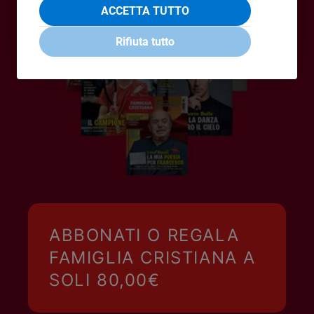
ACCETTA TUTTO
Policy
Rifiuta tutto
Chi
siamo
Contatti
Pubblicità
Registrati
Redazione
ABBONATI O REGALA
FAMIGLIA CRISTIANA A
Social
SOLI 80,00€