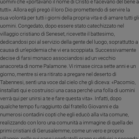
Chiesa
uomini che «portavano il nome di Cristo e facevano del bene a
tutti». Allora egli pregò il loro Dio promettendo di servire la
Chiesa
sua volontà per tutti i giorni della propria vita e di amare tutti gli
Fede
uomini. Congedato, dopo essere stato catechizzato nel
e
villaggio cristiano di Seneset, ricevette il battesimo,
spiritualità
dedicandosi poi al servizio della gente del luogo, soprattutto a
Santi
causa di un’epidemia che vi era scoppiata. Successivamente
Devozione
decise di farsi monaco associandosi ad un vecchio
e
anacoreta di nome Palamone. Vi rimase circa sette anni e un
fede
giorno, mentre si era ritirato a pregare nel deserto di
Parola
del
Tabennesi, sentì una voce dal cielo che gli diceva:
«Pacomio,
giorno
installati qui e costruisci una casa perché una folla di uomini
Santo
verrà qui per unirsi a te e fare questa vita». Infatti, dopo
del
qualche tempo fu raggiunto dal fratello Giovanni e da
giorno
numerosi contadini copti che egli educò alla vita comune,
realizzando con loro una comunità a immagine di quella dei
Società
e
primi cristiani di Gerusalemme, come un vero e proprio
valori
villaggio, nelle cui case i confratelli erano suddivisi a seconda