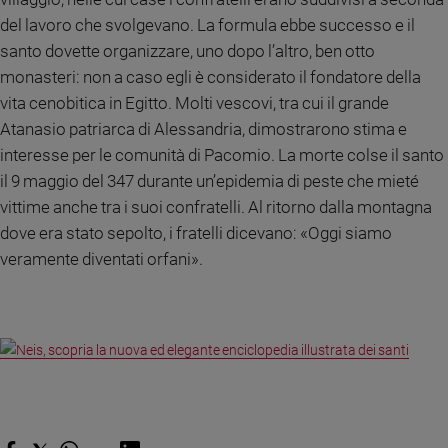
Ambiente
del lavoro che svolgevano. La formula ebbe successo e il
e
santo dovette organizzare, uno dopo l’altro, ben otto
Creato
monasteri: non a caso egli è considerato il fondatore della
Volontariato
vita cenobitica in Egitto. Molti vescovi, tra cui il grande
Diritti
Atanasio patriarca di Alessandria, dimostrarono stima e
Aziende
interesse per le comunità di Pacomio. La morte colse il santo
di
valore
il 9 maggio del 347 durante un’epidemia di peste che mieté
Caso
vittime anche tra i suoi confratelli. Al ritorno dalla montagna
della
dove era stato sepolto, i fratelli dicevano: «Oggi siamo
settimana
veramente diventati orfani».
Migranti
Diversità
e
inclusione
Costume
Cultura
e
spettacoli