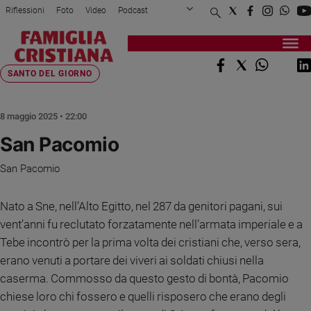
Riflessioni
Foto
Video
Podcast
Privacy Policy
Chi siamo
Contatti
Pubblicità
Attualità
Registrati
Redazione
Italia
Home page
>
Fede e spiritualità
>
Santi
>
Santo del giorno
>
San Pacomio
SANTO DEL GIORNO
Cronaca
Politica
8 maggio 2025 • 22:00
Mondo
San Pacomio
Economia
Legalità
San Pacomio
e
giustizia
Nato a Sne, nell’Alto Egitto, nel 287 da genitori pagani, sui
Sport
vent’anni fu reclutato forzatamente nell’armata imperiale e a
Interviste
Tebe incontrò per la prima volta dei cristiani che, verso sera,
Papa
erano venuti a portare dei viveri ai soldati chiusi nella
caserma. Commosso da questo gesto di bontà, Pacomio
Papa
chiese loro chi fossero e quelli risposero che erano degli