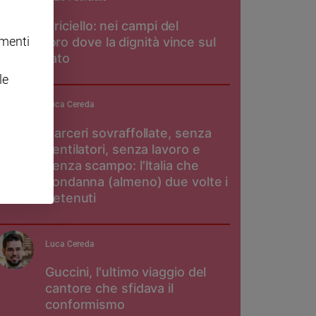
Don Patriciello: nei campi del
omenti
pomodoro dove la dignità vince sul
caporalato
le
Luca Cereda
Carceri sovraffollate, senza
ventilatori, senza lavoro e
senza scampo: l'Italia che
condanna (almeno) due volte i
detenuti
Luca Cereda
Guccini, l'ultimo viaggio del
cantore che sfidava il
conformismo