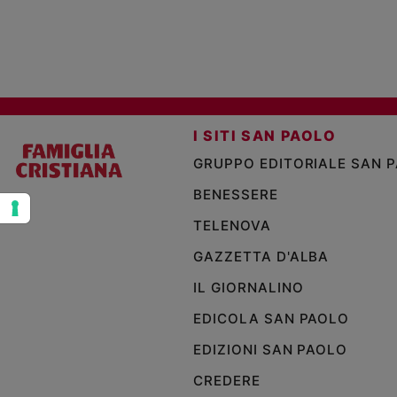
e
giovani
Adolescenza
Bioetica
I SITI SAN PAOLO
Vai
GRUPPO EDITORIALE SAN 
BENESSERE
Riflessioni
TELENOVA
GAZZETTA D'ALBA
Foto
IL GIORNALINO
Video
EDICOLA SAN PAOLO
EDIZIONI SAN PAOLO
Podcast
CREDERE
Privacy