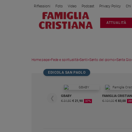
Riflessioni
Foto
Video
Podcast
Privacy Policy
Chi
Attualità
ATTUALITÀ
Italia
Cronaca
Politica
Mondo
Home page
>
Fede e spiritualità
>
Santi
>
Santo del giorno
>
Santa Gio
Economia
Legalità
EDICOLA SAN PAOLO
e
giustizia
Sport
GBABY
FAMIGLIA CRISTIA
❮
Interviste
€ 34,80
€ 21,90
€ 104,00
€ 83,00
37%
20
Papa
Papa