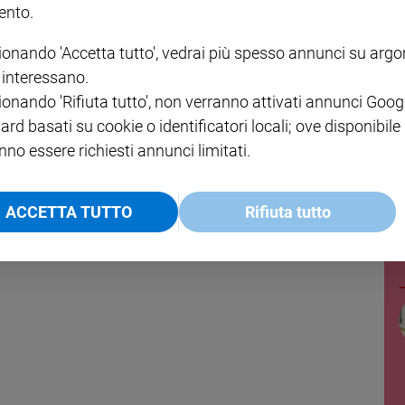
minile. La santa diventa subito popolarissima nella
nto.
iuta con i suoi consigli Vincenzo de’ Paoli, fondatore delle
ionando 'Accetta tutto', vedrai più spesso annunci su arg
 dai monasteri. Quando la Chantal muore, nel 1641 a
i interessano.
. Sarà canonizzata nel 1767. Le sue spoglie riposano ad
ionando 'Rifiuta tutto', non verranno attivati annunci Goog
es.
ard basati su cookie o identificatori locali; ove disponibile
nno essere richiesti annunci limitati.
ACCETTA TUTTO
Rifiuta tutto