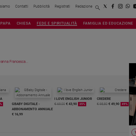
 siamo
Contatti
Pubblicità
Registrati
Redazione
PAPA
CHIESA
FEDE E SPIRITUALITÀ
FAMIGLIA ED EDUCAZIONE
vanna Francesca...
NA
I LOVE ENGLISH JUNIOR
CREDERE
GBABY DIGITALE -
€ 69,00
€ 43,90
€ 98,80
€ 49,90
%
35%
49%
ABBONAMENTO ANNUALE
€ 16,99