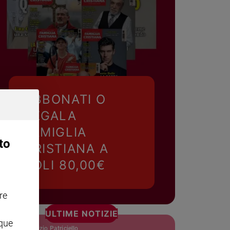
ABBONATI O
REGALA
FAMIGLIA
to
CRISTIANA A
SOLI 80,00€
re
ULTIME NOTIZIE
nque
padre Maurizio Patriciello