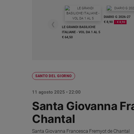
Chiesa
Chiesa
DIARIO G 2026-27
€ 8,90
- € 8,90
❮
Fede
LE GRANDI BASILICHE
e
ITALIANE - VOL DA 1 AL 5
spiritualità
€ 64,50
Santi
Devozione
e
fede
Parola
SANTO DEL GIORNO
del
giorno
11 agosto 2025 • 22:00
Santo
del
Santa Giovanna Fr
giorno
Chantal
Società
e
valori
Santa Giovanna Francesca Fremyot de Chantal