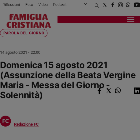
Riflessioni
Foto
Video
Podcast
Privacy Policy
Chi siamo
Contatti
Pubblicità
Attualità
Registrati
Redazione
Italia
Home page
>
Fede e spiritualità
>
Parola del giorno
>
Domenica 15 agosto 2021 ...
PAROLA DEL GIORNO
Cronaca
Politica
14 agosto 2021 • 22:00
Mondo
Domenica 15 agosto 2021
Economia
(Assunzione della Beata Vergine
Legalità
e
Maria - Messa del Giorno -
giustizia
Solennità)
Sport
Interviste
Papa
Redazione FC
Papa