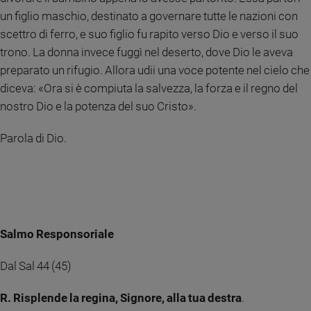
Ambiente
un figlio maschio, destinato a governare tutte le nazioni con
e
scettro di ferro, e suo figlio fu rapito verso Dio e verso il suo
Creato
trono. La donna invece fuggì nel deserto, dove Dio le aveva
Volontariato
preparato un rifugio. Allora udii una voce potente nel cielo che
Diritti
diceva: «Ora si è compiuta la salvezza, la forza e il regno del
Aziende
nostro Dio e la potenza del suo Cristo».
di
valore
Parola di Dio.
Caso
della
settimana
Migranti
Diversità
e
Salmo Responsoriale
inclusione
Costume
Dal Sal 44 (45)
Cultura
e
R. Risplende la regina, Signore, alla tua destra
.
spettacoli