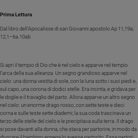
Chiesa
Chiesa
Prima Lettura
Fede
Dal libro dell’Apocalisse di san Giovanni apostolo Ap 11,19a;
e
spiritualità
12,1–6a.10ab
Santi
Devozione
e
Si aprì il tempio di Dio che è nel cielo e apparve nel tempio
fede
l’arca della sua alleanza. Un segno grandioso apparve nel
Parola
cielo: una donna vestita di sole, con la luna sotto i suoi piedi e,
del
giorno
sul capo, una corona di dodici stelle. Era incinta, e gridava per
Santo
le doglie e il travaglio del parto. Allora apparve un altro segno
del
nel cielo: un enorme drago rosso, con sette teste e dieci
giorno
corna e sulle teste sette diademi; la sua coda trascinava un
terzo delle stelle del cielo e le precipitava sulla terra. Il drago
Società
e
si pose davanti alla donna, che stava per partorire, in modo da
valori
divorare il bambino appena lo avesse partorito. Essa partorì