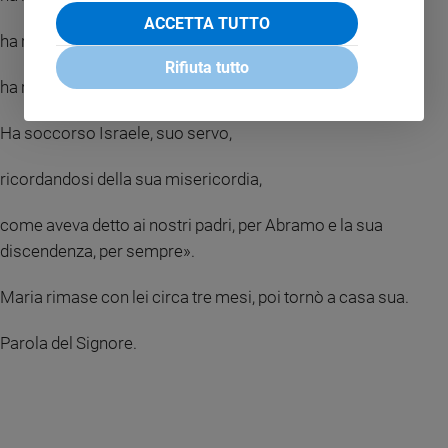
ACCETTA TUTTO
ha ricolmato di beni gli affamati,
Rifiuta tutto
ha rimandato i ricchi a mani vuote.
Ha soccorso Israele, suo servo,
ricordandosi della sua misericordia,
come aveva detto ai nostri padri, per Abramo e la sua
discendenza, per sempre».
Maria rimase con lei circa tre mesi, poi tornò a casa sua.
Parola del Signore.