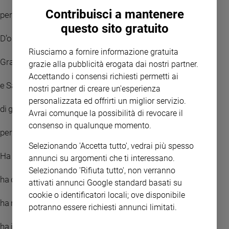
Contribuisci a mantenere
perché ha guardato l’umiltà della sua serva.
questo sito gratuito
D’ora in poi tutte le generazioni mi chiameranno beata.
Riusciamo a fornire informazione gratuita
Grandi cose ha fatto per me l’Onnipotente
grazie alla pubblicità erogata dai nostri partner.
Accettando i consensi richiesti permetti ai
e Santo è il suo nome;
nostri partner di creare un'esperienza
personalizzata ed offrirti un miglior servizio.
di generazione in generazione la sua misericordia
Avrai comunque la possibilità di revocare il
consenso in qualunque momento.
per quelli che lo temono.
Selezionando 'Accetta tutto', vedrai più spesso
Ha spiegato la potenza del suo braccio,
annunci su argomenti che ti interessano.
Selezionando 'Rifiuta tutto', non verranno
ha disperso i superbi nei pensieri del loro cuore;
attivati annunci Google standard basati su
cookie o identificatori locali; ove disponibile
ha rovesciato i potenti dai troni,
potranno essere richiesti annunci limitati.
ha innalzato gli umili;