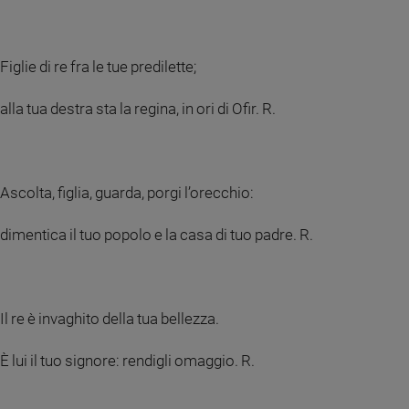
Sanremo
2026
Figlie di re fra le tue predilette;
Cinema,
Tv
e
alla tua destra sta la regina, in ori di Ofir. R.
streaming
Libri
Musica
Ascolta, figlia, guarda, porgi l’orecchio:
Arte
dimentica il tuo popolo e la casa di tuo padre. R.
Famiglia
ed
educazione
Genitori
e
Il re è invaghito della tua bellezza.
figli
È lui il tuo signore: rendigli omaggio. R.
Nonni
Coppia
Scuola