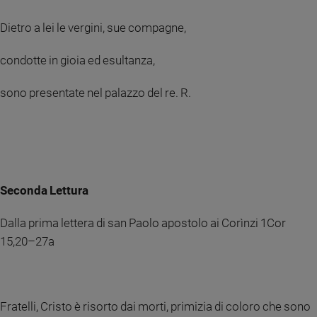
e
Dietro a lei le vergini, sue compagne,
giovani
Adolescenza
condotte in gioia ed esultanza,
Bioetica
sono presentate nel palazzo del re. R.
Vai
Riflessioni
Seconda Lettura
Foto
Dalla prima lettera di san Paolo apostolo ai Corìnzi 1Cor
Video
15,20–27a
Podcast
Fratelli, Cristo è risorto dai morti, primizia di coloro che sono
Privacy