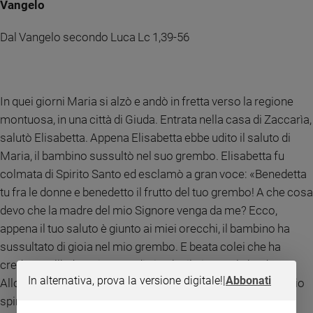
Vangelo
Dal Vangelo secondo Luca Lc 1,39-56
In quei giorni Maria si alzò e andò in fretta verso la regione
montuosa, in una città di Giuda. Entrata nella casa di Zaccarìa,
salutò Elisabetta. Appena Elisabetta ebbe udito il saluto di
Maria, il bambino sussultò nel suo grembo. Elisabetta fu
colmata di Spirito Santo ed esclamò a gran voce: «Benedetta
tu fra le donne e benedetto il frutto del tuo grembo! A che cosa
devo che la madre del mio Signore venga da me? Ecco,
appena il tuo saluto è giunto ai miei orecchi, il bambino ha
sussultato di gioia nel mio grembo. E beata colei che ha
creduto nell’adempimento di ciò che il Signore le ha detto».
In alternativa, prova la versione digitale!
|
Abbonati
Allora Maria disse: «L’anima mia magnifica il Signore e il mio
spirito esulta in Dio, mio salvatore,