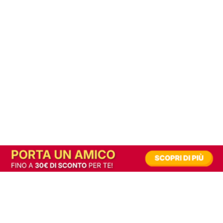
In alternativa, prova la versione digitale!
|
Abbonati
Contribuisci a mantenere questo sito gratuito
Riusciamo a fornire informazione gratuita grazie alla pubblicità erogata dai nostri
partner.
Accettando i consensi richiesti permetti ai nostri partner di creare un'esperienza