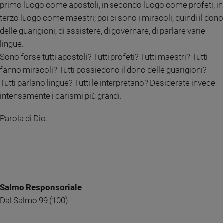
primo luogo come apostoli, in secondo luogo come profeti, in
Ambiente
terzo luogo come maestri; poi ci sono i miracoli, quindi il dono
e
Creato
delle guarigioni, di assistere, di governare, di parlare varie
Volontariato
lingue.
Diritti
Sono forse tutti apostoli? Tutti profeti? Tutti maestri? Tutti
Aziende
fanno miracoli? Tutti possiedono il dono delle guarigioni?
di
Tutti parlano lingue? Tutti le interpretano? Desiderate invece
valore
intensamente i carismi più grandi.
Caso
della
Parola di Dio.
settimana
Migranti
Diversità
e
inclusione
Costume
Salmo Responsoriale
Dal Salmo 99 (100)
Cultura
e
spettacoli