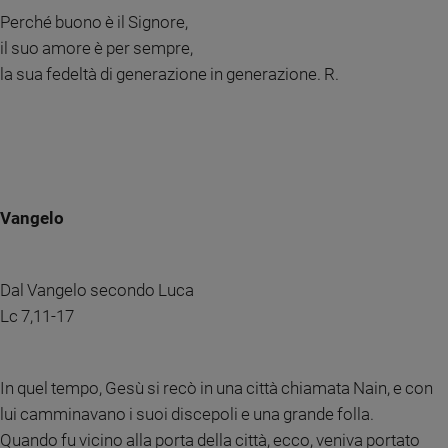
e
Perché buono è il Signore,
giovani
il suo amore è per sempre,
Adolescenza
la sua fedeltà di generazione in generazione. R.
Bioetica
Vai
Vangelo
Riflessioni
Dal Vangelo secondo Luca
Foto
Lc 7,11-17
Video
In quel tempo, Gesù si recò in una città chiamata Nain, e con
Podcast
lui camminavano i suoi discepoli e una grande folla.
Quando fu vicino alla porta della città, ecco, veniva portato
Privacy