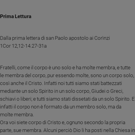
Chiesa
Chiesa
Prima Lettura
Fede
e
spiritualità
Dalla prima lettera di san Paolo apostolo ai Corìnzi
Santi
1Cor 12,12-14.27-31a
Devozione
e
fede
Fratelli, come il corpo è uno solo e ha molte membra, e tutte
Parola
le membra del corpo, pur essendo molte, sono un corpo solo,
del
così anche il Cristo. Infatti noi tutti siamo stati battezzati
giorno
mediante un solo Spirito in un solo corpo, Giudei o Greci,
Santo
schiavi o liberi; e tutti siamo stati dissetati da un solo Spirito. E
del
giorno
infatti il corpo non è formato da un membro solo, ma da
molte membra.
Società
Ora voi siete corpo di Cristo e, ognuno secondo la propria
e
valori
parte, sue membra. Alcuni perciò Dio li ha posti nella Chiesa in