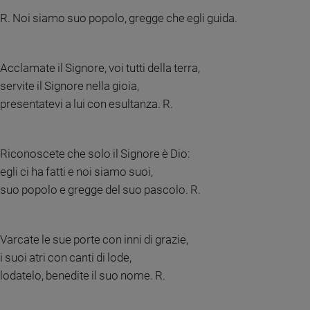
R. Noi siamo suo popolo, gregge che egli guida.
Sanremo
2026
Cinema,
Tv
Acclamate il Signore, voi tutti della terra,
e
servite il Signore nella gioia,
streaming
presentatevi a lui con esultanza. R.
Libri
Musica
Arte
Riconoscete che solo il Signore è Dio:
egli ci ha fatti e noi siamo suoi,
Famiglia
suo popolo e gregge del suo pascolo. R.
ed
educazione
Genitori
Varcate le sue porte con inni di grazie,
e
figli
i suoi atri con canti di lode,
Nonni
lodatelo, benedite il suo nome. R.
Coppia
Scuola