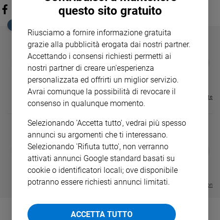
questo sito gratuito
EDICOLA SAN PAOLO
Riusciamo a fornire informazione gratuita
grazie alla pubblicità erogata dai nostri partner.
Accettando i consensi richiesti permetti ai
GBABY
FAMIGLIA CRISTIANA
GBABY DIGITA
❮
❯
nostri partner di creare un'esperienza
€ 34,80
€ 21,90
€ 104,00
€ 83,00
ABBONAMEN
37%
20%
€ 16,99
personalizzata ed offrirti un miglior servizio.
Avrai comunque la possibilità di revocare il
Visualizza tutte le riviste
consenso in qualunque momento.
Selezionando 'Accetta tutto', vedrai più spesso
annunci su argomenti che ti interessano.
Selezionando 'Rifiuta tutto', non verranno
DIARIO G 2026-27
COLLANA ARS
❮
❯
LE GRANDI BASILICHE ITALIANE
€ 8,90
1 - 2
- € 8,90
attivati annunci Google standard basati su
- VOL DA 1 AL 5
€ 18,50
cookie o identificatori locali; ove disponibile
€ 64,50
potranno essere richiesti annunci limitati.
Visualizza tutte le collection
ACCETTA TUTTO