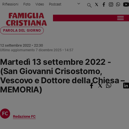
Riflessioni
Foto
Video
Podcast
Privacy Policy
Chi siamo
Contatti
Pubblicità
Attualità
Registrati
Redazione
Italia
Home page
>
Fede e spiritualità
>
Parola del giorno
>
Martedì 13 settembre 202...
PAROLA DEL GIORNO
Cronaca
Politica
12 settembre 2022 • 22:30
Ultimo aggiornamento
7 dicembre 2025 • 14:57
Mondo
Martedì 13 settembre 2022 -
Economia
Legalità
(San Giovanni Crisostomo,
e
Vescovo e Dottore della Chiesa –
giustizia
MEMORIA)
Sport
Interviste
Papa
Redazione FC
Papa