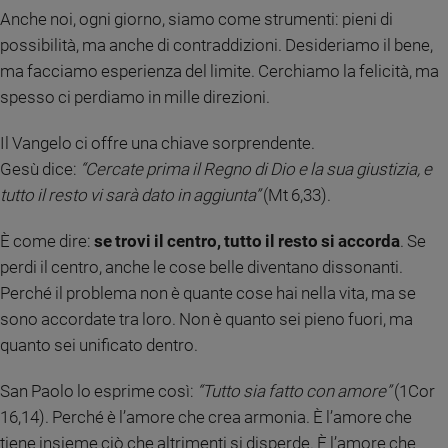
Anche noi, ogni giorno, siamo come strumenti: pieni di
Sanremo
possibilità, ma anche di contraddizioni. Desideriamo il bene,
2026
ma facciamo esperienza del limite. Cerchiamo la felicità, ma
Cinema,
Tv
spesso ci perdiamo in mille direzioni.
e
streaming
Il Vangelo ci offre una chiave sorprendente.
Libri
Gesù dice:
“Cercate prima il Regno di Dio e la sua giustizia, e
Musica
tutto il resto vi sarà dato in aggiunta”
(Mt 6,33).
Arte
È come dire:
se trovi il centro, tutto il resto si accorda
. Se
Famiglia
perdi il centro, anche le cose belle diventano dissonanti.
ed
Perché il problema non è quante cose hai nella vita, ma se
educazione
sono accordate tra loro. Non è quanto sei pieno fuori, ma
Genitori
quanto sei unificato dentro.
e
figli
San Paolo lo esprime così:
“Tutto sia fatto con amore”
(1Cor
Nonni
16,14). Perché è l’amore che crea armonia. È l’amore che
Coppia
tiene insieme ciò che altrimenti si disperde. È l’amore che
Scuola