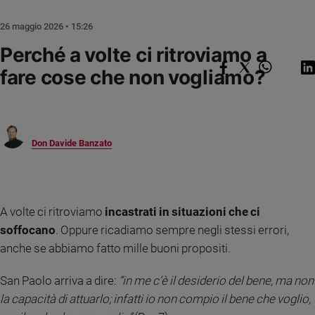
Chiesa
Chiesa
26 maggio 2026 • 15:26
Perché a volte ci ritroviamo a
Fede
e
fare cose che non vogliamo?
spiritualità
Santi
Devozione
e
Don Davide Banzato
fede
Parola
del
giorno
A volte ci ritroviamo
incastrati in situazioni che ci
Santo
soffocano
. Oppure ricadiamo sempre negli stessi errori,
del
giorno
anche se abbiamo fatto mille buoni propositi.
Società
San Paolo arriva a dire:
“in me c’è il desiderio del bene, ma non
e
la capacità di attuarlo; infatti io non compio il bene che voglio,
valori