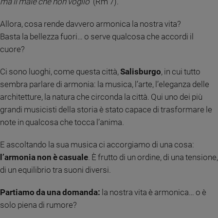
ma il male che non voglio”
(Rm 7).
Ambiente
e
Allora, cosa rende davvero armonica la nostra vita?
Creato
Basta la bellezza fuori… o serve qualcosa che accordi il
Volontariato
cuore?
Diritti
Aziende
Ci sono luoghi, come questa città,
Salisburgo
, in cui tutto
di
sembra parlare di armonia: la musica, l’arte, l’eleganza delle
valore
architetture, la natura che circonda la città. Qui uno dei più
Caso
della
grandi musicisti della storia è stato capace di trasformare le
settimana
note in qualcosa che tocca l’anima.
Migranti
E ascoltando la sua musica ci accorgiamo di una cosa:
Diversità
e
l’armonia non è casuale
. È frutto di un ordine, di una tensione,
inclusione
di un equilibrio tra suoni diversi.
Costume
Partiamo da una domanda:
la nostra vita è armonica… o è
Cultura
solo piena di rumore?
e
spettacoli