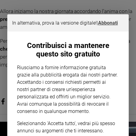
Policy
Allora iniziamo la nostra giornata accordando l’anima con la
preghiera del cuore
e usiamo tutte le note che abbiamo per
Chi
In alternativa, prova la versione digitale!
|
Abbonati
amare.
siamo
Perché alla fine la domanda non è quante cose hai fatto, ma
Contribuisci a mantenere
Contatti
che musica è stata la tua vita
. E la più bella non è quella
questo sito gratuito
perfetta, ma quella che, anche tra fragilità e silenzi, ha
Pubblicità
imparato ad amare.
Riusciamo a fornire informazione gratuita
grazie alla pubblicità erogata dai nostri partner.
Registrati
Accettando i consensi richiesti permetti ai
nostri partner di creare un'esperienza
Redazione
personalizzata ed offrirti un miglior servizio.
Avrai comunque la possibilità di revocare il
Social
consenso in qualunque momento.
Selezionando 'Accetta tutto', vedrai più spesso
annunci su argomenti che ti interessano.