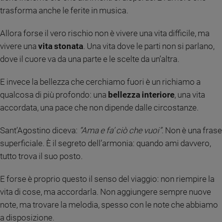
e
trasforma anche le ferite in musica.
giovani
Allora forse il vero rischio non è vivere una vita difficile, ma
Adolescenza
vivere una
vita stonata
. Una vita dove le parti non si parlano,
Bioetica
dove il cuore va da una parte e le scelte da un’altra.
E invece la bellezza che cerchiamo fuori è un richiamo a
Vai
qualcosa di più profondo: una
bellezza interiore
, una vita
accordata, una pace che non dipende dalle circostanze.
Riflessioni
Sant’Agostino diceva:
“Ama e fa’ ciò che vuoi”
. Non è una frase
superficiale. È il segreto dell’armonia: quando ami davvero,
Foto
tutto trova il suo posto.
Video
E forse è proprio questo il senso del viaggio: non riempire la
vita di cose, ma accordarla. Non aggiungere sempre nuove
Podcast
note, ma trovare la melodia, spesso con le note che abbiamo
a disposizione.
Privacy