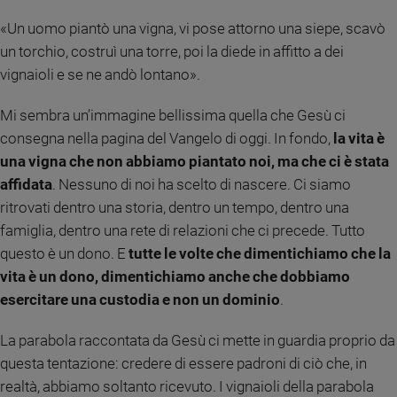
Ambiente
«Un uomo piantò una vigna, vi pose attorno una siepe, scavò
e
Creato
un torchio, costruì una torre, poi la diede in affitto a dei
Volontariato
vignaioli e se ne andò lontano».
Diritti
Mi sembra un’immagine bellissima quella che Gesù ci
Aziende
consegna nella pagina del Vangelo di oggi. In fondo,
la vita è
di
valore
una vigna che non abbiamo piantato noi, ma che ci è stata
Caso
affidata
. Nessuno di noi ha scelto di nascere. Ci siamo
della
ritrovati dentro una storia, dentro un tempo, dentro una
settimana
famiglia, dentro una rete di relazioni che ci precede. Tutto
Migranti
questo è un dono. E
tutte le volte che dimentichiamo che la
Diversità
vita è un dono, dimentichiamo anche che dobbiamo
e
esercitare una custodia e non un dominio
.
inclusione
Costume
La parabola raccontata da Gesù ci mette in guardia proprio da
Cultura
questa tentazione: credere di essere padroni di ciò che, in
e
realtà, abbiamo soltanto ricevuto. I vignaioli della parabola
spettacoli