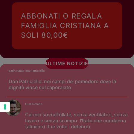
ABBONATI O REGALA
FAMIGLIA CRISTIANA A
SOLI 80,00€
ULTIME NOTIZIE
padre Maurizio Patriciello
Don Patriciello: nei campi del pomodoro dove la
dignità vince sul caporalato
Luca Cereda
Carceri sovraffollate, senza ventilatori, senza
lavoro e senza scampo: l'Italia che condanna
(almeno) due volte i detenuti