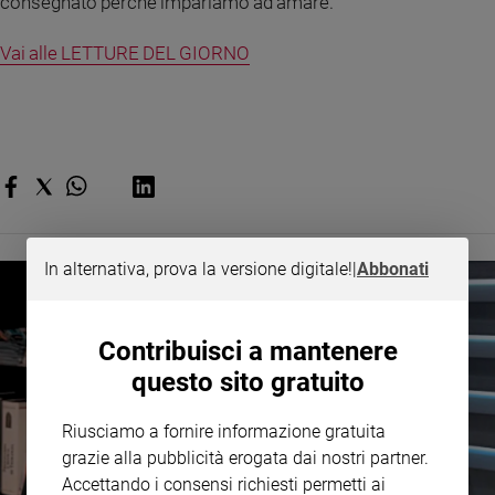
consegnato perché impariamo ad amare.
e
giovani
Vai alle LETTURE DEL GIORNO
Adolescenza
Bioetica
Vai
Riflessioni
In alternativa, prova la versione digitale!
|
Abbonati
Foto
Contribuisci a mantenere
Video
questo sito gratuito
Podcast
Riusciamo a fornire informazione gratuita
grazie alla pubblicità erogata dai nostri partner.
Accettando i consensi richiesti permetti ai
Privacy