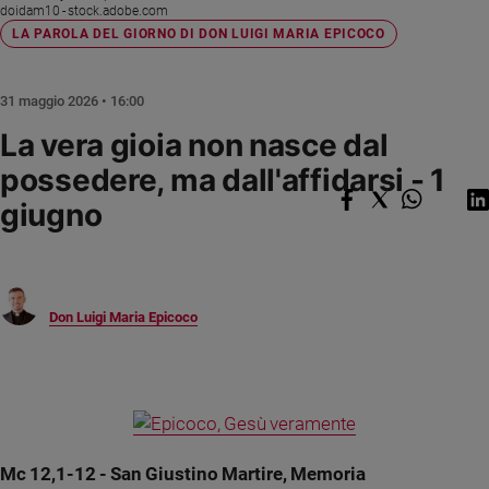
Chiesa
doidam10 - stock.adobe.com
LA PAROLA DEL GIORNO DI DON LUIGI MARIA EPICOCO
Chiesa
Fede
31 maggio 2026 • 16:00
e
spiritualità
La vera gioia non nasce dal
Santi
possedere, ma dall'affidarsi - 1
Devozione
giugno
e
fede
Parola
del
giorno
Don Luigi Maria Epicoco
Santo
del
giorno
Società
e
valori
Mc 12,1-12 - San Giustino Martire, Memoria