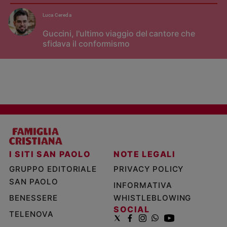
Luca Cereda
Guccini, l'ultimo viaggio del cantore che
sfidava il conformismo
I SITI SAN PAOLO
NOTE LEGALI
GRUPPO EDITORIALE
PRIVACY POLICY
SAN PAOLO
INFORMATIVA
BENESSERE
WHISTLEBLOWING
SOCIAL
TELENOVA