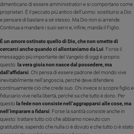
dimenticano di essere amministratori e si comportano come
Sanremo
proprietari. È il peccato più antico dell’uomo: sostituirsi a Dio
2026
e pensare di bastare a sé stesso. Ma Dio non si arrende.
Cinema,
Continua a mandare i suoi servi e, infine, manda il Figlio.
Tv
e
È un amore ostinato quello di Dio, che non smette di
streaming
cercarci anche quando ci allontaniamo da Lui
. Forse il
Libri
messaggio più importante del Vangelo di oggi è proprio
Musica
questo:
la vera gioia non nasce dal possedere, ma
Arte
dall'affidarsi
. Chi pensa di essere padrone del mondo vive
Famiglia
inevitabilmente nell’angoscia, perché deve difendere
ed
educazione
continuamente ciò che crede suo. Chi invece si scopre figlio e
fiduciario vive nella libertà, perché sa che tutto è dono. Per
Genitori
questo
la fede non consiste nell’aggrapparsi alle cose, ma
e
figli
nell’imparare a fidarsi
. Forse la santità consiste anche in
Nonni
questo: trattare tutto ciò che abbiamo ricevuto con
Coppia
gratitudine, sapendo che nulla ci è dovuto e che tutto ci è stato
Scuola