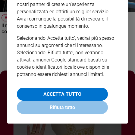
nostri partner di creare un'esperienza
Policy
personalizzata ed offrirti un miglior servizio.
VIDEO
Avrai comunque la possibilità di revocare il
Chi
Il nuovo numero di Famiglia Cristiana raccontato dal
consenso in qualunque momento.
condirettore.
siamo
Selezionando 'Accetta tutto', vedrai più spesso
annunci su argomenti che ti interessano.
Contatti
Selezionando 'Rifiuta tutto', non verranno
attivati annunci Google standard basati su
Pubblicità
cookie o identificatori locali; ove disponibile
potranno essere richiesti annunci limitati.
Registrati
Redazione
ACCETTA TUTTO
Rifiuta tutto
Social