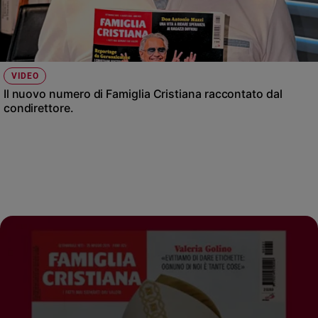
Chiesa
Chiesa
Fede
e
VIDEO
spiritualità
Il nuovo numero di Famiglia Cristiana raccontato dal
Santi
condirettore.
Devozione
e
fede
Parola
del
giorno
Santo
del
giorno
Società
e
valori