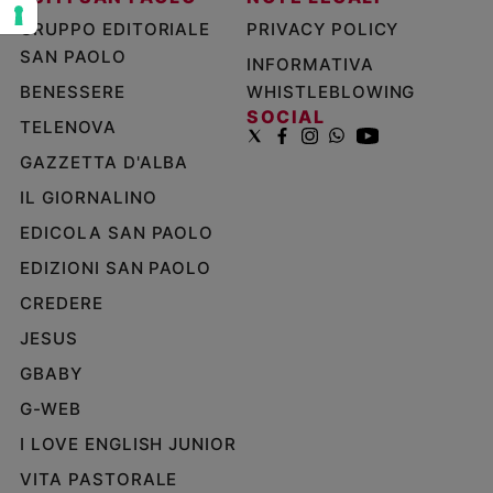
Policy
GRUPPO EDITORIALE
PRIVACY POLICY
SAN PAOLO
INFORMATIVA
Chi
BENESSERE
WHISTLEBLOWING
SOCIAL
siamo
TELENOVA
GAZZETTA D'ALBA
Contatti
IL GIORNALINO
Pubblicità
EDICOLA SAN PAOLO
EDIZIONI SAN PAOLO
Registrati
CREDERE
JESUS
Redazione
GBABY
Social
G-WEB
I LOVE ENGLISH JUNIOR
VITA PASTORALE