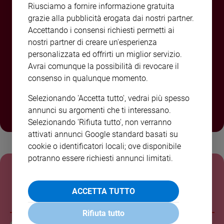
Riusciamo a fornire informazione gratuita
Sanremo
grazie alla pubblicità erogata dai nostri partner.
2026
Accettando i consensi richiesti permetti ai
Cinema,
nostri partner di creare un'esperienza
Tv
personalizzata ed offrirti un miglior servizio.
e
ABBONATI O REGALA
Avrai comunque la possibilità di revocare il
streaming
FAMIGLIA CRISTIANA A
consenso in qualunque momento.
Libri
SOLI 80,00€
Musica
Selezionando 'Accetta tutto', vedrai più spesso
Arte
annunci su argomenti che ti interessano.
Selezionando 'Rifiuta tutto', non verranno
Famiglia
attivati annunci Google standard basati su
ed
educazione
cookie o identificatori locali; ove disponibile
ULTIME NOTIZIE
potranno essere richiesti annunci limitati.
Genitori
padre Maurizio Patriciello
e
figli
Don Patriciello: nei campi del pomodoro dove la
ACCETTA TUTTO
dignità vince sul caporalato
Nonni
Coppia
Rifiuta tutto
Scuola