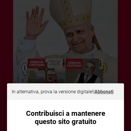
Ambiente
e
Creato
Volontariato
Diritti
Aziende
di
valore
Caso
della
settimana
Migranti
Diversità
In alternativa, prova la versione digitale!
|
Abbonati
e
inclusione
Costume
Contribuisci a mantenere
Cultura
questo sito gratuito
e
spettacoli