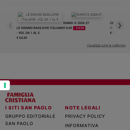
Policy
Chi
DIARIO G 2026-27
COLLANA ARS
❮
❯
LE GRANDI BASILICHE ITALIANE
€ 8,90
1 - 2
- € 8,90
siamo
- VOL DA 1 AL 5
€ 18,50
€ 64,50
Contatti
Visualizza tutte le collection
Pubblicità
Registrati
Redazione
Social
I SITI SAN PAOLO
NOTE LEGALI
GRUPPO EDITORIALE
PRIVACY POLICY
SAN PAOLO
INFORMATIVA