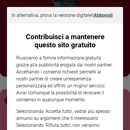
Sanremo
2026
In alternativa, prova la versione digitale!
|
Abbonati
Cinema,
Tv
e
ABBONATI O REGALA
Contribuisci a mantenere
streaming
questo sito gratuito
FAMIGLIA CRISTIANA A
Libri
SOLI 80,00€
Musica
Riusciamo a fornire informazione gratuita
Arte
grazie alla pubblicità erogata dai nostri partner.
Accettando i consensi richiesti permetti ai
Famiglia
nostri partner di creare un'esperienza
ed
educazione
personalizzata ed offrirti un miglior servizio.
ULTIME NOTIZIE
Avrai comunque la possibilità di revocare il
Genitori
Giulia Cerqueti
consenso in qualunque momento.
e
figli
Il Mar Nero al centro della guerra: Mosca
Selezionando 'Accetta tutto', vedrai più spesso
attacca le navi mercantili, Kyiv la flotta ombra
Nonni
annunci su argomenti che ti interessano.
russa
Coppia
Selezionando 'Rifiuta tutto', non verranno
Scuola