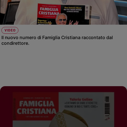
Chiesa
Chiesa
Fede
e
VIDEO
spiritualità
Il nuovo numero di Famiglia Cristiana raccontato dal
Santi
condirettore.
Devozione
e
fede
Parola
del
giorno
Santo
del
giorno
Società
e
valori