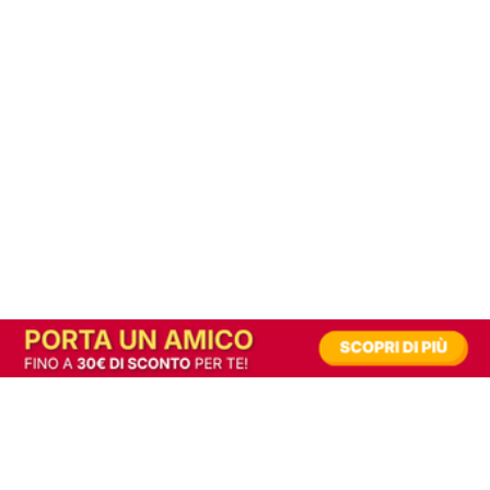
In alternativa, prova la versione digitale!
|
Abbonati
Contribuisci a mantenere questo sito gratuito
Riusciamo a fornire informazione gratuita grazie alla pubblicità erogata dai nostri
partner.
Accettando i consensi richiesti permetti ai nostri partner di creare un'esperienza