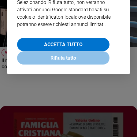
Selezionando 'Rifiuta tutto', non verranno
attivati annunci Google standard basati su
cookie o identificatori locali; ove disponibile
potranno essere richiesti annunci limitati.
ACCETTA TUTTO
VIDEO
Rifiuta tutto
Il nuovo numero di Famiglia Cristiana raccontato dal
condirettore.