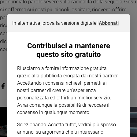
pronunciato parole severe sulla radicalità della sequela, Gesù
Policy
si sofferma sui gesti più piccoli: ospitare, ricevere, offrire
persino un bicchiere d’acqua fresca. È come se volesse
Chi
In alternativa, prova la versione digitale!
|
Abbonati
ricordarci che le grandi scelte evangeliche si verificano
siamo
sempre
nei dettagli della vita ordinaria.
Non sono le
dichiarazioni solenni a misurare la fede, ma la capacità
Contribuisci a mantenere
Contatti
concreta di fare spazio.
questo sito gratuito
Pubblicità
Riusciamo a fornire informazione gratuita
grazie alla pubblicità erogata dai nostri partner.
Registrati
Accettando i consensi richiesti permetti ai
nostri partner di creare un'esperienza
Redazione
personalizzata ed offrirti un miglior servizio.
Avrai comunque la possibilità di revocare il
Social
consenso in qualunque momento.
Selezionando 'Accetta tutto', vedrai più spesso
annunci su argomenti che ti interessano.