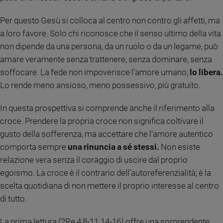
Sanremo
Per questo Gesù si colloca al centro non contro gli affetti, ma
2026
a loro favore. Solo chi riconosce che il senso ultimo della vita
Cinema,
non dipende da una persona, da un ruolo o da un legame, può
Tv
e
amare veramente senza trattenere, senza dominare, senza
streaming
soffocare. La fede non impoverisce l’amore umano;
lo libera.
Libri
Lo rende meno ansioso, meno possessivo, più gratuito.
Musica
Arte
In questa prospettiva si comprende anche il riferimento alla
croce. Prendere la propria croce non significa coltivare il
Famiglia
gusto della sofferenza, ma accettare che l’amore autentico
ed
educazione
comporta sempre
una rinuncia a sé stessi.
Non esiste
relazione vera senza il coraggio di uscire dal proprio
Genitori
egoismo. La croce è il contrario dell’autoreferenzialità; è la
e
figli
scelta quotidiana di non mettere il proprio interesse al centro
Nonni
di tutto.
Coppia
La prima lettura (2Re 4,8-11.14-16) offre una sorprendente
Scuola