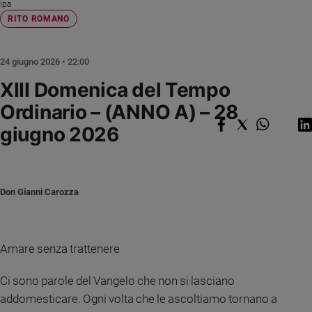
Chiesa
ipa
RITO ROMANO
Chiesa
Fede
24 giugno 2026 • 22:00
e
spiritualità
XIII Domenica del Tempo
Santi
Ordinario – (ANNO A) – 28
Devozione
giugno 2026
e
fede
Parola
del
Don Gianni Carozza
giorno
Santo
del
giorno
Amare senza trattenere
Società
Ci sono parole del Vangelo che non si lasciano
e
addomesticare. Ogni volta che le ascoltiamo tornano a
valori