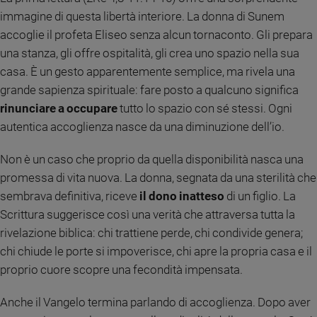
e
immagine di questa libertà interiore. La donna di Sunem
giovani
accoglie il profeta Eliseo senza alcun tornaconto. Gli prepara
Adolescenza
una stanza, gli offre ospitalità, gli crea uno spazio nella sua
Bioetica
casa. È un gesto apparentemente semplice, ma rivela una
grande sapienza spirituale: fare posto a qualcuno significa
rinunciare a occupare
tutto lo spazio con sé stessi. Ogni
Vai
autentica accoglienza nasce da una diminuzione dell’io.
Non è un caso che proprio da quella disponibilità nasca una
Riflessioni
promessa di vita nuova. La donna, segnata da una sterilità che
sembrava definitiva, riceve
il dono inatteso
di un figlio. La
Foto
Scrittura suggerisce così una verità che attraversa tutta la
rivelazione biblica: chi trattiene perde, chi condivide genera;
Video
chi chiude le porte si impoverisce, chi apre la propria casa e il
proprio cuore scopre una fecondità impensata.
Podcast
Anche il Vangelo termina parlando di accoglienza. Dopo aver
Privacy