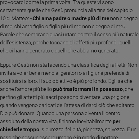
provocarci come la prima volta. Tra queste vi sono
Ambiente
certamente quelle che Gesù pronuncia alla fine del capitolo
e
Creato
10 di Matteo:
«Chi ama padre o madre più di me
non è degno
Volontariato
di me; chi ama figlio o figlia più di me non è degno di me».
Diritti
Parole che sembrano quasi urtare contro il senso più naturale
Aziende
dell’esistenza, perché toccano gli affetti più profondi, quelli
di
che ci hanno generato e quelli che abbiamo generato.
valore
Caso
Eppure Gesù non sta facendo una classifica degli affetti. Non
della
invita a voler bene meno ai genitori o ai figli, né pretende di
settimana
sostituirsi a loro. Il suo obiettivo è più profondo. Egli sa che
Migranti
anche l’amore più bello
può trasformarsi in possesso
, che
Diversità
perfino gli affetti più sacri possono diventare una prigione
e
quando vengono caricati dell’attesa di darci ciò che soltanto
inclusione
Dio può donare. Quando una persona diventa il centro
Costume
assoluto della nostra vita, finiamo inevitabilmente
per
Cultura
chiederle troppo
: sicurezza, felicità, pienezza, salvezza. È un
e
spettacoli
peso che nessun essere umano è in grado di portare.