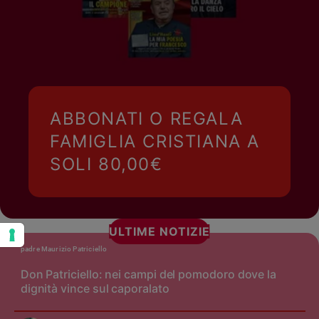
ABBONATI O REGALA
FAMIGLIA CRISTIANA A
SOLI 80,00€
ULTIME NOTIZIE
padre Maurizio Patriciello
Don Patriciello: nei campi del pomodoro dove la
dignità vince sul caporalato