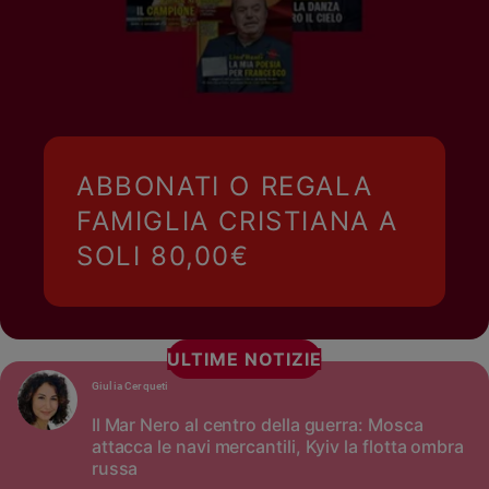
ABBONATI O REGALA
FAMIGLIA CRISTIANA A
SOLI 80,00€
ULTIME NOTIZIE
Giulia Cerqueti
Il Mar Nero al centro della guerra: Mosca
attacca le navi mercantili, Kyiv la flotta ombra
russa