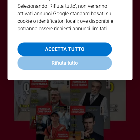
Selezionando 'Rifiuta tutto', non verranno
Policy
attivati annunci Google standard basati su
cookie o identificatori locali; ove disponibile
Chi
potranno essere richiesti annunci limitati.
siamo
ACCETTA TUTTO
Contatti
Rifiuta tutto
Pubblicità
Registrati
Redazione
Social