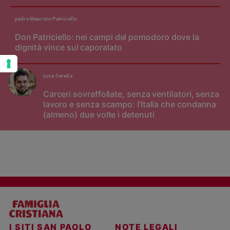
padre Maurizio Patriciello
Don Patriciello: nei campi del pomodoro dove la
dignità vince sul caporalato
Luca Cereda
Carceri sovraffollate, senza ventilatori, senza
lavoro e senza scampo: l'Italia che condanna
(almeno) due volte i detenuti
I SITI SAN PAOLO
NOTE LEGALI