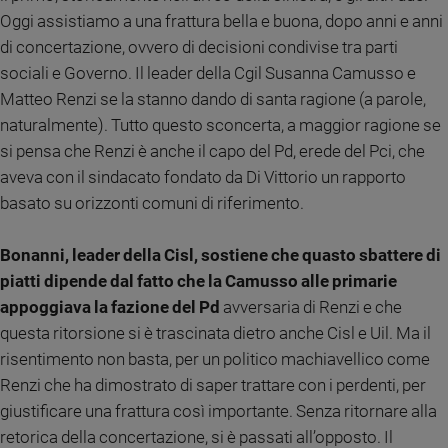
Chiesa
Oggi assistiamo a una frattura bella e buona, dopo anni e anni
Chiesa
di concertazione, ovvero di decisioni condivise tra parti
sociali e Governo. Il leader della Cgil Susanna Camusso e
Fede
e
Matteo Renzi se la stanno dando di santa ragione (a parole,
spiritualità
naturalmente). Tutto questo sconcerta, a maggior ragione se
Santi
si pensa che Renzi è anche il capo del Pd, erede del Pci, che
Devozione
aveva con il sindacato fondato da Di Vittorio un rapporto
e
basato su orizzonti comuni di riferimento.
fede
Parola
Bonanni, leader della Cisl, sostiene che quasto sbattere di
del
piatti dipende dal fatto che la Camusso alle primarie
giorno
appoggiava la fazione del Pd
avversaria di Renzi e che
Santo
del
questa ritorsione si è trascinata dietro anche Cisl e Uil. Ma il
giorno
risentimento non basta, per un politico machiavellico come
Renzi che ha dimostrato di saper trattare con i perdenti, per
Società
giustificare una frattura così importante. Senza ritornare alla
e
valori
retorica della concertazione, si è passati all’opposto. Il