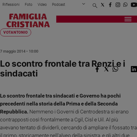
Riflessioni
Foto
Video
Podcast
Privacy Policy
Chi siamo
Contatti
Pubblicità
Attualità
Registrati
Redazione
Italia
Home page
>
Riflessioni
>
Votantonio
>
Lo scontro frontale tra ...
VOTANTONIO
Cronaca
Politica
7 maggio 2014 • 10:00
Mondo
Lo scontro frontale tra Renzi e i
Economia
sindacati
Legalità
e
giustizia
Sport
Lo scontro frontale tra sindacati e Governo ha pochi
Interviste
precedenti nella storia della Prima e della Seconda
Repubblica.
Nemmeno i Governi di Centrodestra si erano
Papa
contrapposti così frontalmente a Cgil, Cisl e Uil. Al più
Papa
avevano tentato di dividerli, cercando di ampliare il fossato tra
il primo, storicamente nell'alveo della sinistra, e gli altri due.