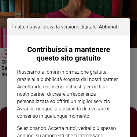
e
giovani
Adolescenza
In alternativa, prova la versione digitale!
|
Abbonati
Bioetica
Contribuisci a mantenere
Vai
VIDEO
questo sito gratuito
Global Gathering: bambini e ragazzi da Uganda, Terra
Santa, Rione Sanità di Napoli, Camerino e Haiti si
Riusciamo a fornire informazione gratuita
Riflessioni
incontrano in Italia attraverso la musica.
grazie alla pubblicità erogata dai nostri partner.
Accettando i consensi richiesti permetti ai
Foto
nostri partner di creare un'esperienza
personalizzata ed offrirti un miglior servizio.
Video
Avrai comunque la possibilità di revocare il
consenso in qualunque momento.
Podcast
Selezionando 'Accetta tutto', vedrai più spesso
Privacy
annunci su argomenti che ti interessano.