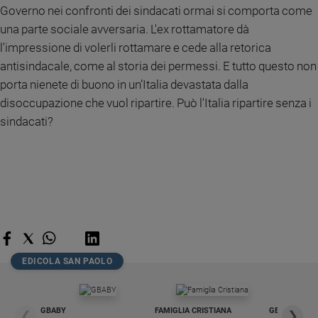
Governo nei confronti dei sindacati ormai si comporta come
Ambiente
e
una parte sociale avversaria. L'ex rottamatore dà
Creato
l'impressione di volerli rottamare e cede alla retorica
Volontariato
antisindacale, come al storia dei permessi. E tutto questo non
Diritti
porta nienete di buono in un’Italia devastata dalla
Aziende
disoccupazione che vuol ripartire. Può l'Italia ripartire senza i
di
sindacati?
valore
Caso
della
settimana
Migranti
Diversità
e
inclusione
Costume
EDICOLA SAN PAOLO
Cultura
e
GBABY
FAMIGLIA CRISTIANA
GBABY DIGITA
spettacoli
❮
❯