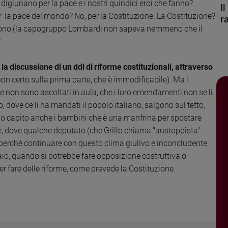
 digiunano per la pace e i nostri quindici eroi che fanno?
I
er la pace del mondo? No, per la Costituzione. La Costituzione?
r
cono (la capogruppo Lombardi non sapeva nemmeno che il
?
la discussione di un ddl di riforme costituzionali, attraverso
(non certo sulla prima parte, che è immodificabile).
Ma i
e non sono ascoltati in aula, che i loro emendamenti non se li
, dove ce li ha mandati il popolo italiano, salgono sul tetto,
no capito anche i bambini che è una manfrina per spostare
e, dove qualche deputato (che Grillo chiama "austoppista"
 perché continuare con questo clima giulivo e inconcludente
io, quando si potrebbe fare opposizione costruttiva o
er fare delle riforme, come prevede la Costituzione.