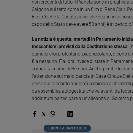
Chiesa
non credenti di tutto il Pianeta sono in preghiera e
Salgono sul tetto come in un film di René Clair. P
Chiesa
E com’è che la Costituzione, che neanche conos
Fede
capo dello Stato deve avere 50 anni) è in pericolo
e
spiritualità
La notizia è questa: martedì in Parlamento inizia 
Santi
meccanismi previsti dalla Costituzione stessa
, 
Devozione
quindici eroi protestano, piagnucolano, dicono ch
e
fila nessuno. E allora invece di stare in Parlamento
fede
come il tacchino di Bersani. Anche perché lo han
Parola
l’attenzione sui maldipancia in Casa Cinque Stell
del
perso sul raccordo anulare) comincia a chiedersi
giorno
da assemblea autogestita che va avanti da febbra
Santo
addirittura partecipare a un’alleanza di Governo p
del
giorno
Società
e
valori
EDICOLA SAN PAOLO