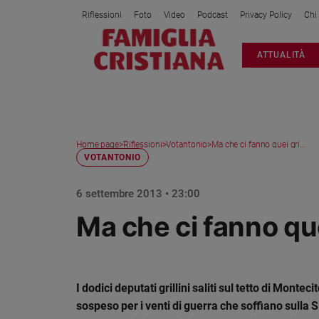
Riflessioni
Foto
Video
Podcast
Privacy Policy
Chi
Attualità
ATTUALITÀ
Italia
Cronaca
Politica
Mondo
Home page
>
Riflessioni
>
Votantonio
>
Ma che ci fanno quei gri...
Economia
VOTANTONIO
Legalità
e
6 settembre 2013 • 23:00
giustizia
Ma che ci fanno quei
Sport
Interviste
Papa
I dodici deputati grillini saliti sul tetto di Mont
Papa
sospeso per i venti di guerra che soffiano sulla S