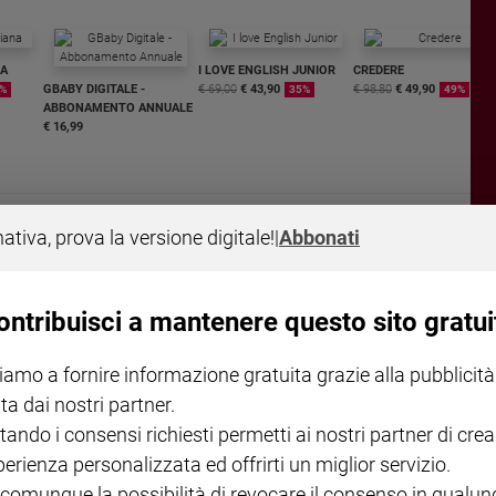
NA
I LOVE ENGLISH JUNIOR
CREDERE
GBABY DIGITALE -
€ 69,00
€ 43,90
€ 98,80
€ 49,90
%
35%
49%
ABBONAMENTO ANNUALE
€ 16,99
nativa, prova la versione digitale!
|
Abbonati
COLLANA ARSENIO LUPIN
QUID+ ALLENIAMO
VOL. 1 - 2
MAGNIFICA HUMANITAS -
L'INTELLIGENZA
ontribuisci a mantenere questo sito gratui
€ 18,50
ENCICLICA PAPALE
€ 27,50
€ 2,90
iamo a fornire informazione gratuita grazie alla pubblicità
ta dai nostri partner.
tando i consensi richiesti permetti ai nostri partner di crea
perienza personalizzata ed offrirti un miglior servizio.
 comunque la possibilità di revocare il consenso in qualu