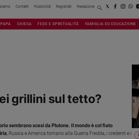
 siamo
Contatti
Pubblicità
Registrati
Redazione
PAPA
CHIESA
FEDE E SPIRITUALITÀ
FAMIGLIA ED EDUCAZIONE
 grillini sul tetto?
ecitorio sembrano scesi da Plutone. Il mondo è col fiato
iria
, Russia e America tornano alla Guerra Fredda, i credenti e i