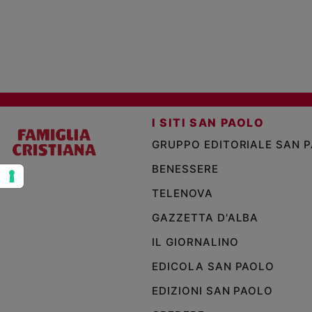
e
giovani
Adolescenza
Bioetica
Vai
I SITI SAN PAOLO
GRUPPO EDITORIALE SAN 
BENESSERE
Riflessioni
TELENOVA
Foto
GAZZETTA D'ALBA
Video
IL GIORNALINO
EDICOLA SAN PAOLO
Podcast
EDIZIONI SAN PAOLO
Privacy