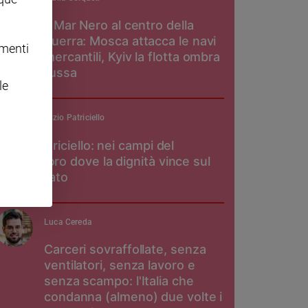
Il Mar Nero al centro della
guerra: Mosca attacca le navi
omenti
mercantili, Kyiv la flotta ombra
russa
le
padre Maurizio Patriciello
Don Patriciello: nei campi del
pomodoro dove la dignità vince sul
caporalato
Luca Cereda
Carceri sovraffollate, senza
ventilatori, senza lavoro e
senza scampo: l'Italia che
condanna (almeno) due volte i