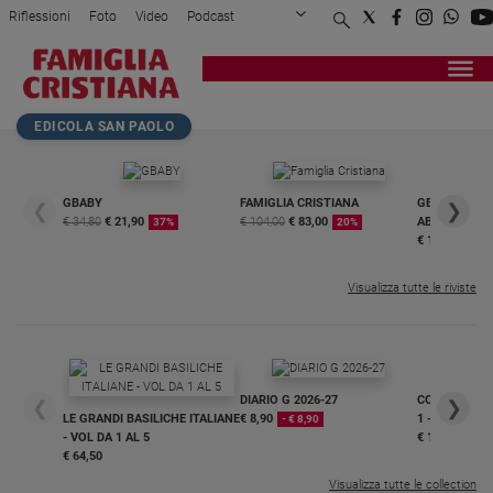
Riflessioni
Foto
Video
Podcast
Privacy Policy
Chi siamo
Contatti
Pubblicità
Attualità
Registrati
Redazione
Italia
Home page
>
Riflessioni
>
Votantonio
>
Todo Modo dentro il Pd
EDICOLA SAN PAOLO
Cronaca
Politica
Mondo
GBABY
FAMIGLIA CRISTIANA
GBABY DIGITA
❮
❯
€ 34,80
€ 21,90
€ 104,00
€ 83,00
ABBONAMEN
37%
20%
Economia
€ 16,99
Legalità
e
Visualizza tutte le riviste
giustizia
Sport
Interviste
DIARIO G 2026-27
COLLANA ARS
❮
❯
Papa
LE GRANDI BASILICHE ITALIANE
€ 8,90
1 - 2
- € 8,90
- VOL DA 1 AL 5
€ 18,50
Papa
€ 64,50
Visualizza tutte le collection