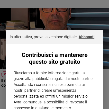
e
giovani
Adolescenza
Bioetica
In alternativa, prova la versione digitale!
|
Abbonati
Vai
Contribuisci a mantenere
Riflessioni
questo sito gratuito
Foto
Riusciamo a fornire informazione gratuita
VIDEO
grazie alla pubblicità erogata dai nostri partner.
Il nuovo numero di Famiglia Cristiana raccontato dal
Video
Accettando i consensi richiesti permetti ai
condirettore.
nostri partner di creare un'esperienza
Podcast
personalizzata ed offrirti un miglior servizio.
Avrai comunque la possibilità di revocare il
Privacy
consenso in qualunque momento.