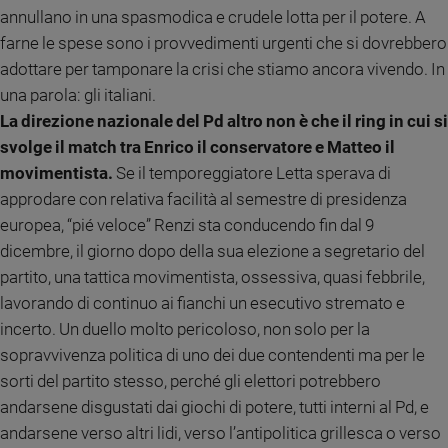
Ambiente
annullano in una spasmodica e crudele lotta per il potere. A
e
farne le spese sono i provvedimenti urgenti che si dovrebbero
Creato
adottare per tamponare la crisi che stiamo ancora vivendo. In
Volontariato
una parola: gli italiani.
Diritti
La direzione nazionale del Pd altro non è che il ring in cui si
Aziende
svolge il match tra Enrico il conservatore e Matteo il
di
movimentista.
Se il temporeggiatore Letta sperava di
valore
approdare con relativa facilità al semestre di presidenza
Caso
della
europea, “pié veloce” Renzi sta conducendo fin dal 9
settimana
dicembre, il giorno dopo della sua elezione a segretario del
Migranti
partito, una tattica movimentista, ossessiva, quasi febbrile,
Diversità
lavorando di continuo ai fianchi un esecutivo stremato e
e
incerto.
Un duello molto pericoloso, non solo per la
inclusione
sopravvivenza politica di uno dei due contendenti ma per le
Costume
sorti del partito stesso, perché gli elettori potrebbero
andarsene disgustati dai giochi di potere, tutti interni al Pd, e
Cultura
e
andarsene verso altri lidi, verso l’antipolitica grillesca o verso
spettacoli