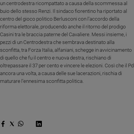
un centrodestra ricompattato a causa della scommessa al
Sanremo
buio dello stesso Renzi. Il sindaco fiorentino ha riportato al
2026
centro del gioco politico Berlusconi con l’accordo della
Cinema,
riforma elettorale, producendo anche il ritorno del prodigo
Tv
Casini tra le braccia paterne del Cavaliere. Messi insieme, i
e
streaming
pezzi di un Centrodestra che sembrava destinato alla
Libri
sconfitta, tra Forza Italia, alfaniani, schegge in avvicinamento
Musica
di quello che fu il centro e nuova destra, rischiano di
Arte
oltrepassare il 37 per cento e vincere le elezioni. Così che il Pd
ancora una volta, a causa delle sue lacerazioni, rischia di
Famiglia
maturare l’ennesima sconfitta politica.
ed
educazione
Genitori
e
figli
Nonni
Coppia
Scuola