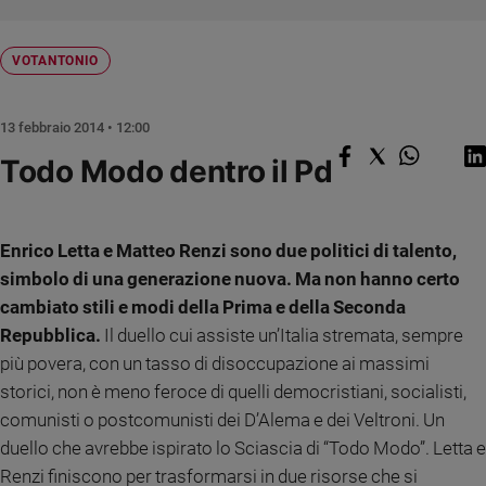
Chiesa
Chiesa
VOTANTONIO
Fede
e
spiritualità
13 febbraio 2014 • 12:00
Santi
Todo Modo dentro il Pd
Devozione
e
fede
Enrico Letta e Matteo Renzi sono due politici di talento,
Parola
simbolo di una generazione nuova. Ma non hanno certo
del
cambiato stili e modi della Prima e della Seconda
giorno
Repubblica.
Il duello cui assiste un’Italia stremata, sempre
Santo
del
più povera, con un tasso di disoccupazione ai massimi
giorno
storici, non è meno feroce di quelli democristiani, socialisti,
comunisti o postcomunisti dei D’Alema e dei Veltroni. Un
Società
e
duello che avrebbe ispirato lo Sciascia di “Todo Modo”. Letta e
valori
Renzi finiscono per trasformarsi in due risorse che si