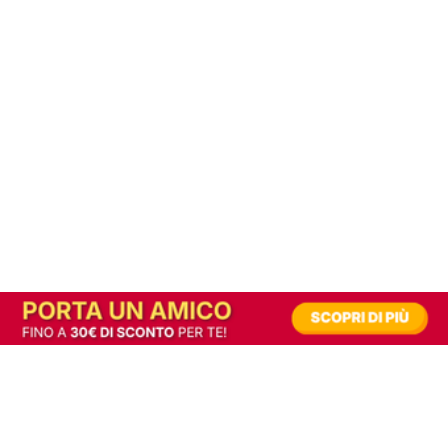
In alternativa, prova la versione digitale!
|
Abbonati
Contribuisci a mantenere questo sito gratuito
Riusciamo a fornire informazione gratuita grazie alla pubblicità erogata dai nostri
partner.
Accettando i consensi richiesti permetti ai nostri partner di creare un'esperienza