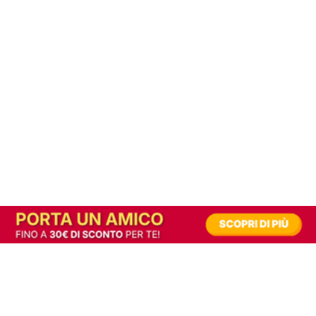
In alternativa, prova la versione digitale!
|
Abbonati
Contribuisci a mantenere questo sito gratuito
Riusciamo a fornire informazione gratuita grazie alla pubblicità erogata dai nostri
partner.
Accettando i consensi richiesti permetti ai nostri partner di creare un'esperienza