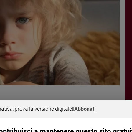
nativa, prova la versione digitale!
|
Abbonati
 la rete di sostegno di
ontribuisci a mantenere questo sito gratui