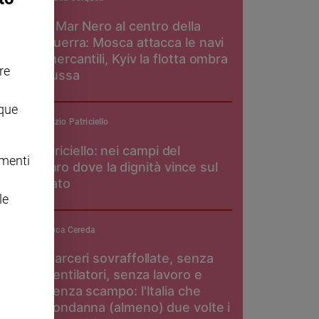
Il Mar Nero al centro della
guerra: Mosca attacca le navi
mercantili, Kyiv la flotta ombra
re
russa
nque
padre Maurizio Patriciello
Don Patriciello: nei campi del
omenti
pomodoro dove la dignità vince sul
caporalato
le
Luca Cereda
Carceri sovraffollate, senza
ventilatori, senza lavoro e
senza scampo: l'Italia che
condanna (almeno) due volte i