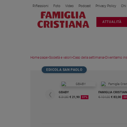
Riflessioni
Foto
Video
Podcast
Privacy Policy
Chi
Attualità
ATTUALITÀ
Italia
Cronaca
Politica
Mondo
Home page
>
Società e valori
>
Caso della settimana
>
Diventiamo insi
Economia
Legalità
EDICOLA SAN PAOLO
e
giustizia
Sport
GBABY
FAMIGLIA CRISTIA
❮
Interviste
€ 34,80
€ 21,90
€ 104,00
€ 83,00
37%
20
Papa
Papa