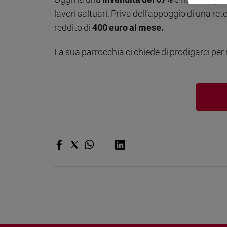
e
lavori saltuari. Priva dell’appoggio di una re
giovani
reddito di
400 euro al mese.
Adolescenza
Bioetica
La sua parrocchia ci chiede di prodigarci per no
Vai
Riflessioni
Foto
Video
Podcast
Privacy