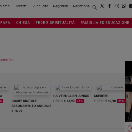
 siamo
Contatti
Pubblicità
Registrati
Redazione
PAPA
CHIESA
FEDE E SPIRITUALITÀ
FAMIGLIA ED EDUCAZIONE
eme la re...
NA
I LOVE ENGLISH JUNIOR
CREDERE
GBABY DIGITALE -
€ 69,00
€ 43,90
€ 98,80
€ 49,90
%
35%
49%
ABBONAMENTO ANNUALE
€ 16,99