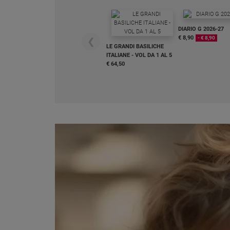
Chiesa
Chiesa
DIARIO G 2026-27
€ 8,90
- € 8,90
❮
Fede
LE GRANDI BASILICHE
e
ITALIANE - VOL DA 1 AL 5
spiritualità
€ 64,50
Santi
Devozione
e
fede
Parola
del
giorno
Santo
del
giorno
Società
e
valori