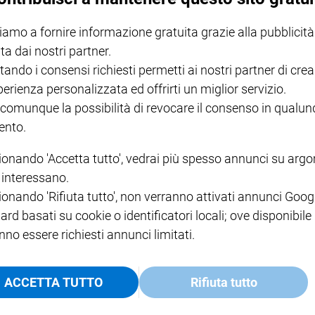
iamo a fornire informazione gratuita grazie alla pubblicità
ta dai nostri partner.
tando i consensi richiesti permetti ai nostri partner di crea
perienza personalizzata ed offrirti un miglior servizio.
 comunque la possibilità di revocare il consenso in qualu
nto.
ca, per ovviare al quale ha dovuto subire un
intervento
ionando 'Accetta tutto', vedrai più spesso annunci su arg
i interessano.
ionando 'Rifiuta tutto', non verranno attivati annunci Goog
ere al mondo
tre figlie
. Ma la serenità è durata poco: un
ard basati su cookie o identificatori locali; ove disponibile
la famiglia
per andare all’estero.
nno essere richiesti annunci limitati.
r una coxartrosi bilaterale, che ha comportato un
à lavorativa.
ACCETTA TUTTO
Rifiuta tutto
i, diritto di ricevere la pensione, per cui è costretta a dei