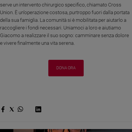
serve un intervento chirurgico specifico, chiamato Cross
Sanremo
Union. È un’operazione costosa, purtroppo fuori dalla portata
2026
della sua famiglia. La comunità si è mobilitata per aiutarlo a
Cinema,
raccogliere i fondi necessari. Uniamoci a loro e aiutiamo
Tv
e
Giacomo a realizzare il suo sogno: camminare senza dolore
streaming
e vivere finalmente una vita serena.
Libri
Musica
Arte
DONA ORA
Famiglia
ed
educazione
Genitori
e
figli
Nonni
Coppia
Scuola