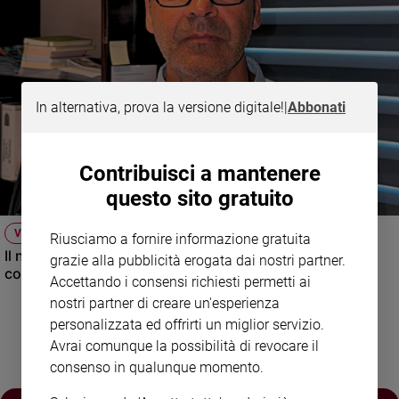
e
giovani
Adolescenza
Bioetica
In alternativa, prova la versione digitale!
|
Abbonati
Vai
Contribuisci a mantenere
questo sito gratuito
Riflessioni
VIDEO
Riusciamo a fornire informazione gratuita
Il nuovo numero di Famiglia Cristiana raccontato dal
Foto
grazie alla pubblicità erogata dai nostri partner.
condirettore.
Accettando i consensi richiesti permetti ai
Video
nostri partner di creare un'esperienza
personalizzata ed offrirti un miglior servizio.
Avrai comunque la possibilità di revocare il
Podcast
consenso in qualunque momento.
Privacy