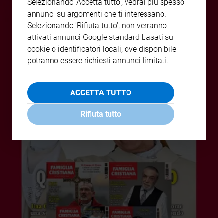
Selezionando 'Accetta tutto', vedrai più spesso
Policy
annunci su argomenti che ti interessano.
Selezionando 'Rifiuta tutto', non verranno
Chi
attivati annunci Google standard basati su
cookie o identificatori locali; ove disponibile
siamo
potranno essere richiesti annunci limitati.
Contatti
ACCETTA TUTTO
Pubblicità
Rifiuta tutto
Registrati
Redazione
Social