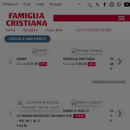
Riflessioni
Foto
Video
Podcast
Privacy Policy
Chi siamo
Contatti
Pubblicità
Attualità
Registrati
Redazione
Italia
Home
>
Società e
>
Caso della
>
UN INTERVENTO PER
page
valori
settimana
CAMBIA...
Cronaca
EDICOLA SAN PAOLO
Politica
Mondo
GBABY
FAMIGLIA CRISTIANA
GBABY DIGITA
❮
❯
Economia
€ 34,80
€ 21,90
€ 104,00
€ 83,00
ABBONAMEN
37%
20%
Legalità
€ 16,99
e
giustizia
Visualizza tutte le riviste
Sport
Interviste
Papa
DIARIO G 2026-27
COLLANA ARS
❮
❯
LE GRANDI BASILICHE ITALIANE
€ 8,90
1 - 2
- € 8,90
Papa
- VOL DA 1 AL 5
€ 18,50
€ 64,50