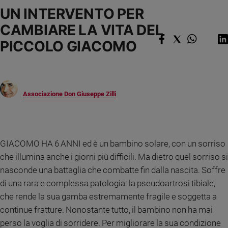
Ambiente
UN INTERVENTO PER
e
CAMBIARE LA VITA DEL
Creato
Volontariato
PICCOLO GIACOMO
Diritti
Aziende
di
valore
Associazione Don Giuseppe Zilli
Caso
della
settimana
Migranti
GIACOMO HA 6 ANNI ed è un bambino solare, con un sorriso
Diversità
che illumina anche i giorni più difficili. Ma dietro quel sorriso si
e
nasconde una battaglia che combatte fin dalla nascita. Soffre
inclusione
di una rara e complessa patologia: la pseudoartrosi tibiale,
Costume
che rende la sua gamba estremamente fragile e soggetta a
Cultura
continue fratture. Nonostante tutto, il bambino non ha mai
e
perso la voglia di sorridere.
Per migliorare la sua condizione
spettacoli