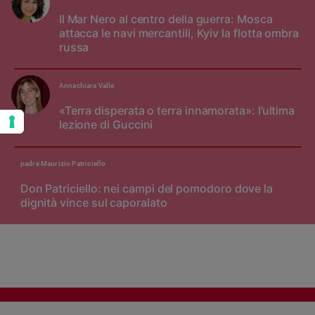
Il Mar Nero al centro della guerra: Mosca
attacca le navi mercantili, Kyiv la flotta ombra
russa
Annachiara Valle
«Terra disperata o terra innamorata»: l’ultima
lezione di Guccini
padre Maurizio Patriciello
Don Patriciello: nei campi del pomodoro dove la
dignità vince sul caporalato