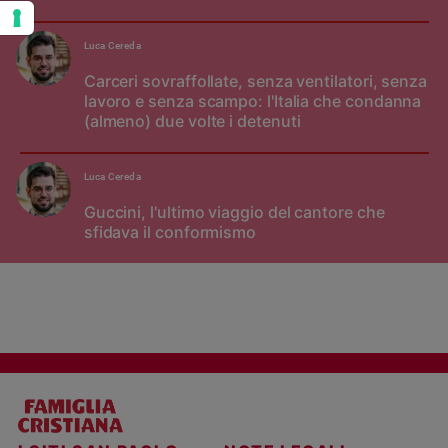
Luca Cereda
Carceri sovraffollate, senza ventilatori, senza
lavoro e senza scampo: l'Italia che condanna
(almeno) due volte i detenuti
Luca Cereda
Guccini, l'ultimo viaggio del cantore che
sfidava il conformismo