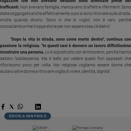
ragazzine che non avevano nessuno sono diventate prede dei
trafficanti.
Non avevano famiglia, mancavano di affetti e riferimenti. Son
Sanremo
state soggiogate anche affettivamente, e poi si sono ritrovate sulla strada.
2026
Anche quando dicono "Sono io che lo voglio" non è vero, perché
Cinema,
conosciamo ormai troppe storie per non sapere cosa c'è dietro".
Tv
e
"Dopo la vita in strada, sono come morte dentro", continua co
streaming
passione la religiosa. "In questi casi è davvero un lavoro difficilissimo
Libri
ricostruire una persona.
Lo è soprattutto con le minorenni, perché hann
Musica
saltato l'adolescenza. Ma è bello poi vedere questi fiori appassiti che
Arte
rifioriscono poco per volta. Noi religiose vogliamo essere donne che
aiutano altre donne a ritrovare voglia di vivere, identità, dignità".
Famiglia
ed
educazione
Genitori
e
figli
Nonni
EDICOLA SAN PAOLO
Coppia
Scuola