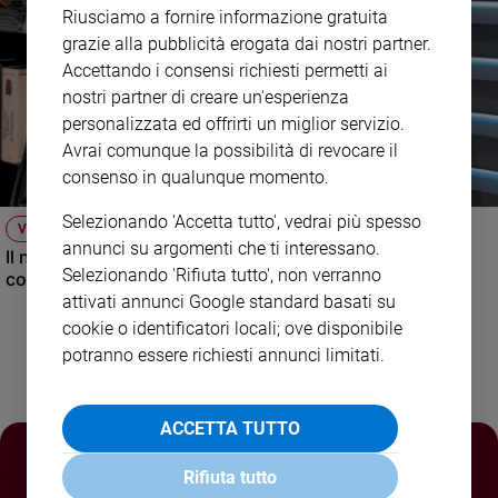
Riusciamo a fornire informazione gratuita
Policy
grazie alla pubblicità erogata dai nostri partner.
Accettando i consensi richiesti permetti ai
Chi
nostri partner di creare un'esperienza
siamo
personalizzata ed offrirti un miglior servizio.
Avrai comunque la possibilità di revocare il
Contatti
consenso in qualunque momento.
Selezionando 'Accetta tutto', vedrai più spesso
Pubblicità
VIDEO
annunci su argomenti che ti interessano.
Il nuovo numero di Famiglia Cristiana raccontato dal
Selezionando 'Rifiuta tutto', non verranno
condirettore.
Registrati
attivati annunci Google standard basati su
cookie o identificatori locali; ove disponibile
Redazione
potranno essere richiesti annunci limitati.
Social
ACCETTA TUTTO
Rifiuta tutto