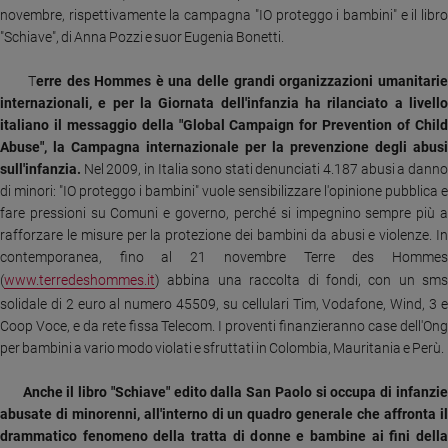
Chiesa
novembre, rispettivamente la campagna "IO proteggo i bambini" e il libro
Chiesa
"Schiave", di Anna Pozzi e suor Eugenia Bonetti.
Fede
T
erre des Hommes è una delle grandi organizzazioni umanitari
e
internazionali, e per la Giornata dell'infanzia ha rilanciato a livello
spiritualità
italiano il messaggio della "Global Campaign for Prevention of Child
Santi
Abuse", la Campagna internazionale per la prevenzione degli abusi
sull'infanzia.
Nel 2009, in Italia sono stati denunciati 4.187 abusi a dann
Devozione
di minori: "IO proteggo i bambini" vuole sensibilizzare l'opinione pubblica e
e
fare pressioni su Comuni e governo, perché si impegnino sempre più a
fede
rafforzare le misure per la protezione dei bambini da abusi e violenze. In
Parola
contemporanea, fino al 21 novembre Terre des Hommes
del
(
www.terredeshommes.it
) abbina una raccolta di fondi, con un sms
giorno
solidale di 2 euro al numero 45509, su cellulari Tim, Vodafone, Wind, 3 e
Santo
Coop Voce, e da rete fissa Telecom. I proventi finanzieranno case dell'Ong
del
per bambini a vario modo violati e sfruttati in Colombia, Mauritania e Perù.
giorno
Anche il libro "Schiave" edito dalla San Paolo si occupa di infanzi
Società
e
abusate di minorenni, all'interno di un quadro generale che affronta il
valori
drammatico fenomeno della tratta di donne e bambine ai fini della