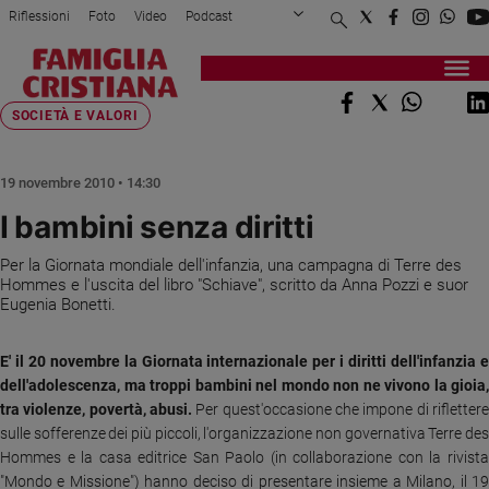
Riflessioni
Foto
Video
Podcast
Privacy Policy
Chi siamo
Contatti
Pubblicità
Attualità
Registrati
Redazione
Italia
Home page
>
Società e valori
>
I bambini senza diritti
SOCIETÀ E VALORI
Cronaca
Politica
19 novembre 2010 • 14:30
Mondo
I bambini senza diritti
Economia
Legalità
Per la Giornata mondiale dell'infanzia, una campagna di Terre des
e
Hommes e l'uscita del libro "Schiave", scritto da Anna Pozzi e suor
giustizia
Eugenia Bonetti.
Sport
Interviste
E' il 20 novembre la Giornata internazionale per i diritti dell'infanzia e
dell'adolescenza, ma troppi bambini nel mondo non ne vivono la gioia,
Papa
tra violenze, povertà, abusi.
Per quest'occasione che impone di riflettere
sulle sofferenze dei più piccoli, l'organizzazione non governativa Terre des
Papa
Hommes e la casa editrice San Paolo (in collaborazione con la rivista
"Mondo e Missione") hanno deciso di presentare insieme a Milano, il 19