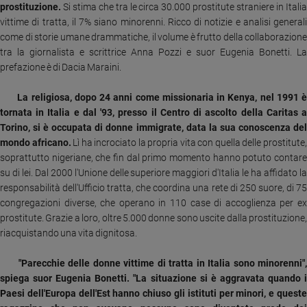
prostituzione.
Si stima che tra le circa 30.000 prostitute straniere in Italia
Ambiente
vittime di tratta, il 7% siano minorenni.
Ricco di notizie e analisi generali
e
come di storie umane drammatiche, il volume è frutto della collaborazione
Creato
tra la giornalista e scrittrice Anna Pozzi e suor Eugenia Bonetti. La
Volontariato
prefazione è di Dacia Maraini.
Diritti
Aziende
La religiosa, dopo 24 anni come missionaria in Kenya, nel 1991 
di
tornata in Italia e dal '93, presso il Centro di ascolto della Caritas a
valore
Torino, si è occupata di donne immigrate, data la sua conoscenza del
Caso
mondo africano.
Lì ha incrociato la propria vita con quella delle prostitute
della
soprattutto nigeriane, che fin dal primo momento hanno potuto contare
settimana
su di lei. Dal 2000 l'Unione delle superiore maggiori d'Italia le ha affidato la
Migranti
responsabilità dell'Ufficio tratta, che coordina una rete di 250 suore, di 75
Diversità
congregazioni diverse, che operano in 110 case di accoglienza per ex
e
prostitute. Grazie a loro, oltre 5.000 donne sono uscite dalla prostituzione,
inclusione
riacquistando una vita dignitosa.
Costume
"Parecchie delle donne vittime di tratta in Italia sono minorenni"
spiega suor Eugenia Bonetti. "La situazione si è aggravata quando i
Cultura
e
Paesi dell'Europa dell'Est hanno chiuso gli istituti per minori, e queste
spettacoli