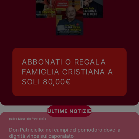
ABBONATI O REGALA
FAMIGLIA CRISTIANA A
SOLI 80,00€
ULTIME NOTIZIE
padre Maurizio Patriciello
Don Patriciello: nei campi del pomodoro dove la
dignità vince sul caporalato