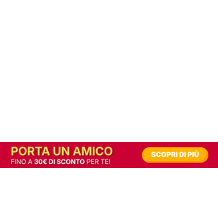
In alternativa, prova la versione digitale!
|
Abbonati
Contribuisci a mantenere questo sito gratuito
Riusciamo a fornire informazione gratuita grazie alla pubblicità erogata dai nostri
partner.
Accettando i consensi richiesti permetti ai nostri partner di creare un'esperienza