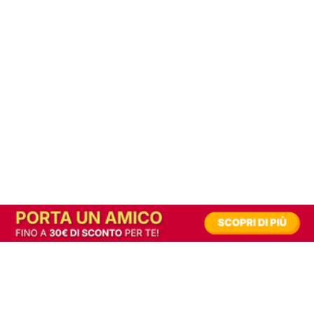
In alternativa, prova la versione digitale!
|
Abbonati
Contribuisci a mantenere questo sito gratuito
Riusciamo a fornire informazione gratuita grazie alla pubblicità erogata dai nostri
partner.
Accettando i consensi richiesti permetti ai nostri partner di creare un'esperienza