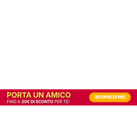
In alternativa, prova la versione digitale!
|
Abbonati
Contribuisci a mantenere questo sito gratuito
Riusciamo a fornire informazione gratuita grazie alla pubblicità erogata dai nostri
partner.
Accettando i consensi richiesti permetti ai nostri partner di creare un'esperienza